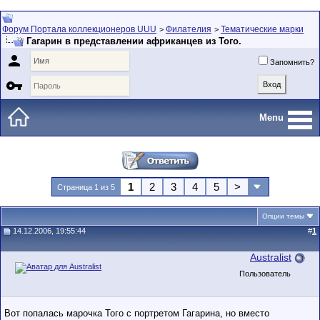
Форум Портала коллекционеров UUU
Филателия
Тематические марки
>
>
Гагарин в представлении африканцев из Того.

Запомнить?

Menu
1
2
3
4
5
>
Страница 1 из 5
Опции темы
14.12.2006, 19:55:44
#
1
Australist
Пользователь
Вот попалась марочка Того с портретом Гагарина, но вместо