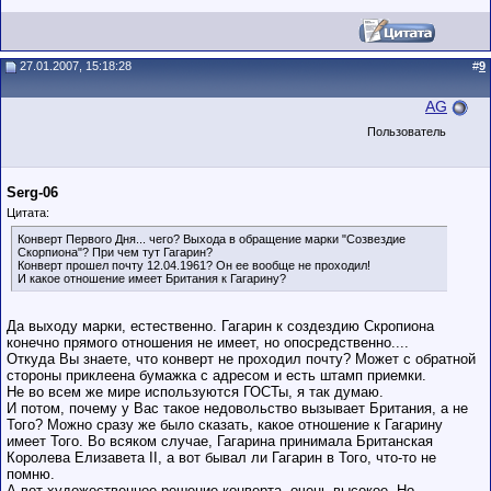
27.01.2007, 15:18:28
#
9
AG
Пользователь
Serg-06
Цитата:
Конверт Первого Дня... чего? Выхода в обращение марки "Созвездие
Скорпиона"? При чем тут Гагарин?
Конверт прошел почту 12.04.1961? Он ее вообще не проходил!
И какое отношение имеет Британия к Гагарину?
Да выходу марки, естественно. Гагарин к создездию Скропиона
конечно прямого отношения не имеет, но опосредственно....
Откуда Вы знаете, что конверт не проходил почту? Может с обратной
стороны приклеена бумажка с адресом и есть штамп приемки.
Не во всем же мире используются ГОСТы, я так думаю.
И потом, почему у Вас такое недовольство вызывает Британия, а не
Того? Можно сразу же было сказать, какое отношение к Гагарину
имеет Того. Во всяком случае, Гагарина принимала Британская
Королева Елизавета II, а вот бывал ли Гагарин в Того, что-то не
помню.
А вот художественное решение конверта, очень высокое. Но