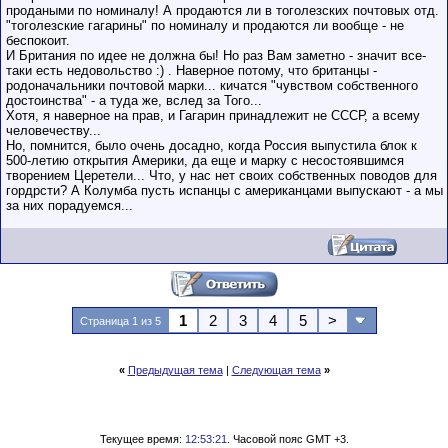
продаными по номиналу! А продаются ли в тоголезских почтовых отд.
"тоголезские гагарины" по номиналу и продаются ли вообще - не
беспокоит.
И Британия по идее не должна бы! Но раз Вам заметно - значит все-
таки есть недовольство :) . Наверное потому, что британцы -
родоначальники почтовой марки... кичатся "чувством собственного
достоинства" - а туда же, вслед за Того...
Хотя, я наверное на прав, и Гагарин принадлежит не СССР, а всему
человечеству...
Но, помнится, было очень досадно, когда Россия выпустила блок к
500-летию открытия Америки, да еще и марку с несостоявшимся
творением Церетели... Что, у нас нет своих собственных поводов для
гордрсти? А Колумба пусть испанцы с американцами выпускают - а мы
за них порадуемся...
1
2
3
4
5
>
Страница 1 из 5
«
Предыдущая тема
|
Следующая тема
»
Текущее время:
12:53:21
. Часовой пояс GMT +3.