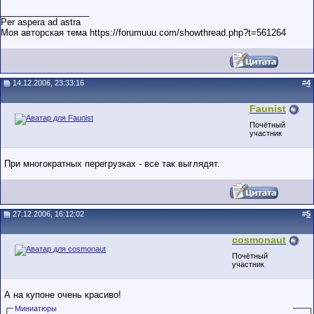
__________________
Per aspera ad astra
Моя авторская тема https://forumuuu.com/showthread.php?t=561264
14.12.2006, 23:33:16
#
4
Faunist
Почётный
участник
При многократных перегрузках - все так выглядят.
27.12.2006, 16:12:02
#
5
cosmonaut
Почётный
участник
А на купоне очень красиво!
Миниатюры