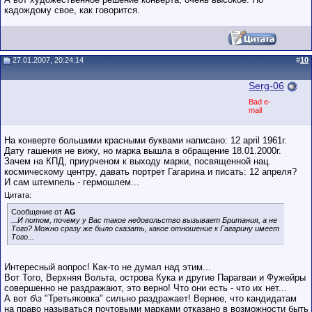
кадождому свое, как говорится.
27.01.2007, 20:24:14
#
10
Serg-06
Bad e-
mail
На конверте большими красными буквами написано: 12 april 1961г.
Дату гашения не вижу, но марка вышла в обращение 18.01.2000г.
Зачем на КПД, приурченом к выходу марки, посвященной нац.
космическому центру, давать портрет Гагарина и писать: 12 апреля?
И сам штемпель - гермошлем...
Цитата:
Сообщение от
AG
...И потом, почему у Вас такое недовольство вызывает Британия, а не
Того? Можно сразу же было сказать, какое отношение к Гагарину имеет
Того...
Интересный вопрос! Как-то не думал над этим...
Вот Того, Верхняя Вольта, острова Кука и другие Парагваи и Фужейры
совершенно не раздражают, это верно! Что они есть - что их нет...
А вот б\з "Третьяковка" сильно раздражает! Вернее, что кандидатам
на право называться почтовыми марками отказано в возможности быть