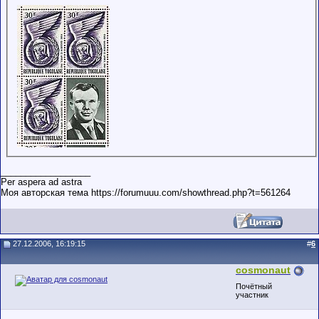
__________________
Per aspera ad astra
Моя авторская тема https://forumuuu.com/showthread.php?t=561264
27.12.2006, 16:19:15
#
6
cosmonaut
Почётный
участник