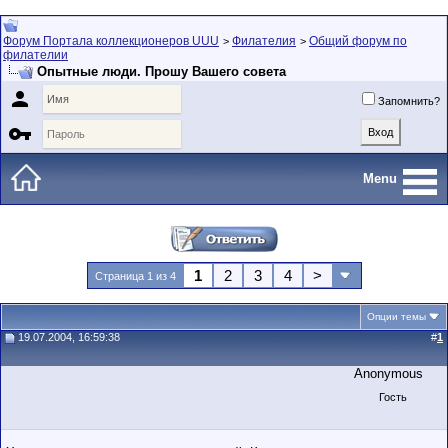
Форум Портала коллекционеров UUU
Филателия
Общий форум по
>
>
филателии
Опытные люди. Прошу Вашего совета

Запомнить?

Menu
1
2
3
4
>
Страница 1 из 4
Опции темы
19.07.2004, 16:59:38
#
1
Anonymous
Гость