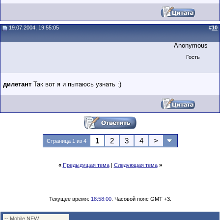
19.07.2004, 19:55:05
#
10
Anonymous
Гость
дилетант
Так вот я и пытаюсь узнать :)
1
2
3
4
>
Страница 1 из 4
«
Предыдущая тема
|
Следующая тема
»
Текущее время:
18:58:00
. Часовой пояс GMT +3.