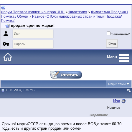
Форум Портала коллекционеров UUU
Филателия
Филателия Продажа /
>
>
Покупка / Обмен
Разное (СТОКи марок разных стран и тем) [Продажа/
>
Покупка]
продам срочно марки!

Запомнить?

Menu
Опции темы
11.10.2004, 10:07:12
#
1
Изя
Новичок
Обратите
внимание на
маленький стаж
Срочно! маркиСССР есть до ,во время и после ВОВ,а также 60-70
пользователя на
годы,есть и других стран продам или обмен
этом форуме.