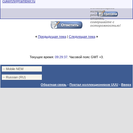
Сделки с
cuker09@rambler.ru
пользователями,
обладающими
низким
рейтингом и
стажем,
совершайте с
осторожностью!
«
Предыдущая тема
|
Следующая тема
»
Текущее время:
09:29:37
. Часовой пояс GMT +3.
Обратная связь
-
Портал коллекционеров UUU
-
Вверх