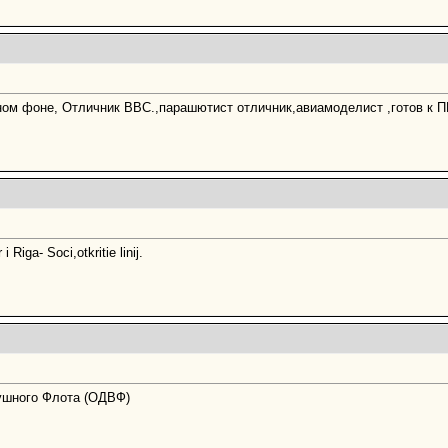
ном фоне, Отличник ВВС.,парашютист отличник,авиамоделист ,готов к 
Riga- Soci,otkritie linij.
ушного Флота (ОДВФ)