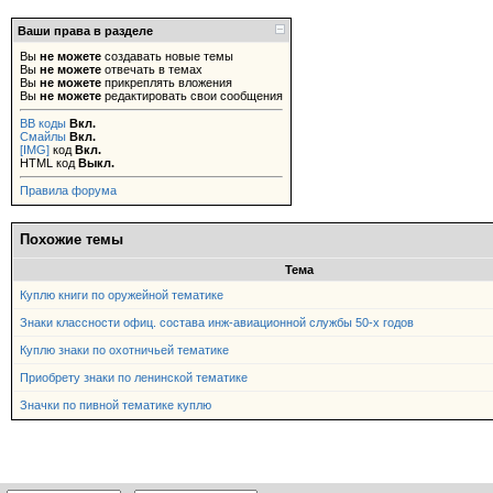
Ваши права в разделе
Вы
не можете
создавать новые темы
Вы
не можете
отвечать в темах
Вы
не можете
прикреплять вложения
Вы
не можете
редактировать свои сообщения
BB коды
Вкл.
Смайлы
Вкл.
[IMG]
код
Вкл.
HTML код
Выкл.
Правила форума
Похожие темы
Тема
Куплю книги по оружейной тематике
Знаки классности офиц. состава инж-авиационной службы 50-х годов
Куплю знаки по охотничьей тематике
Приобрету знаки по ленинской тематике
Значки по пивной тематике куплю