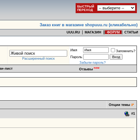
БЫСТРЫЙ
ПЕРЕХОД
Заказ книг в магазине shopuuu.ru (кликабельно)
|
|
|
|
UUU.RU
МАГАЗИН
ФОРУМ
СТАТЬИ
Имя
Запомнить?
Пароль
Расширенный поиск
Забыли пароль?
new
ан-лист
Отзывы
Опции темы
#
1