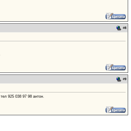
#
8
.
#
9
ел 925 038 97 98 антон.