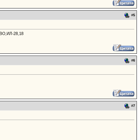
#
5
ПВО,ИЛ-28,18
#
6
#
7