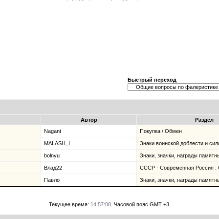
Быстрый переход
Автор
Раздел
Nagant
Покупка / Обмен
MALASH_I
Знаки воинской доблести и сил
bolnyu
Знаки, значки, награды памятны
Влад22
СССР - Современная Россия :
Павло
Знаки, значки, награды памятны
Текущее время:
14:57:08
. Часовой пояс GMT +3.