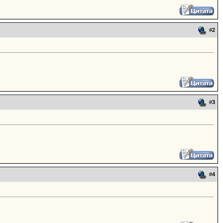
#
2
#
3
#
4