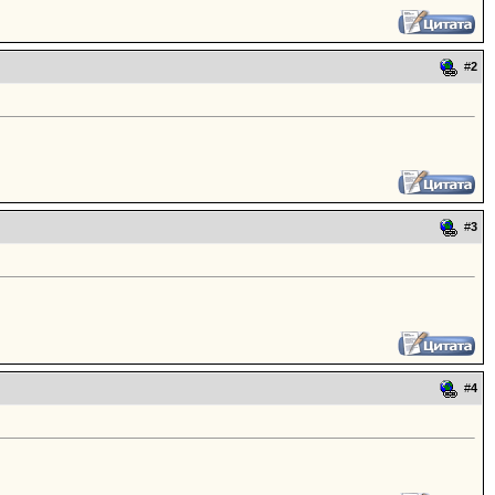
#
2
#
3
#
4