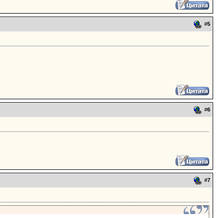
#
5
#
6
#
7