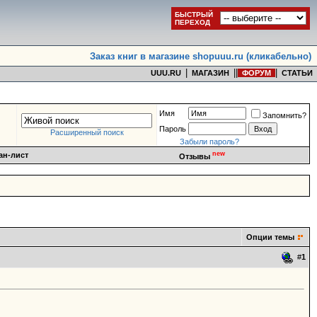
БЫСТРЫЙ
ПЕРЕХОД
Заказ книг в магазине shopuuu.ru (кликабельно)
|
|
|
|
UUU.RU
МАГАЗИН
ФОРУМ
СТАТЬИ
Имя
Запомнить?
Пароль
Расширенный поиск
Забыли пароль?
new
ан-лист
Отзывы
Опции темы
#
1