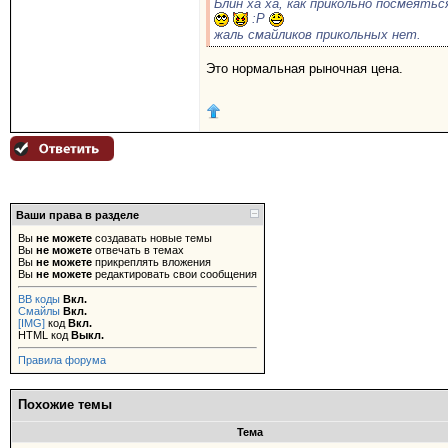
Блин ха ха, как прикольно посмеятьс
:P
жаль смайликов прикольных нет.
Это нормальная рыночная цена.
Ваши права в разделе
Вы
не можете
создавать новые темы
Вы
не можете
отвечать в темах
Вы
не можете
прикреплять вложения
Вы
не можете
редактировать свои сообщения
BB коды
Вкл.
Смайлы
Вкл.
[IMG]
код
Вкл.
HTML код
Выкл.
Правила форума
Похожие темы
Тема