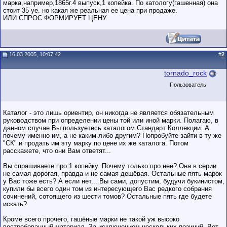
марка,например,1865г.4 выпуск,1 копейка. По катологу(гашенная) она
стоит 35 уе. но какая же реальная ее цена при продаже.
ИЛИ СПРОС ФОРМИРУЕТ ЦЕНУ.
16.03.2005, 10:07:42
#
2
tornado_rock
Пользователь
Каталог - это лишь ориентир, он никогда не является обязательным
руководством при определении цены той или иной марки. Полагаю, в
данном случае Вы пользуетесь каталогом Стандарт Коллекции. А
почему именно им, а не каким-либо другим? Попробуйте зайти в ту же
"СК" и продать им эту марку по цене их же каталога. Потом
расскажете, что они Вам ответят...
Вы спрашиваете про 1 копейку. Почему только про неё? Она в серии
не самая дорогая, правда и не самая дешёвая. Остальные пять марок
у Вас тоже есть? А если нет... Вы сами, допустим, будучи букинистом,
купили бы всего один том из интересующего Вас редкого собрания
сочинений, сотоящего из шести томов? Остальные пять где будете
искать?
Кроме всего прочего, гашёные марки не такой уж высоко
востребованный материал. За исключением нескольких позиций. Вот