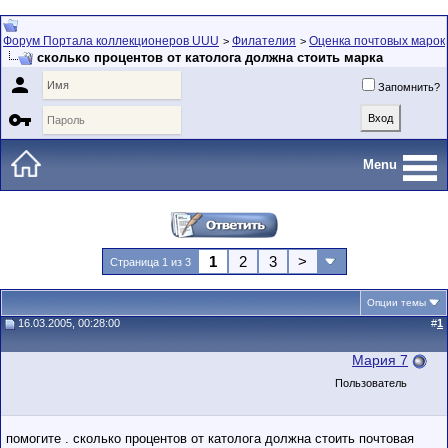
Форум Портала коллекционеров UUU
Филателия
Оценка почтовых марок
>
>
сколько процентов от католога должна стоить марка

Запомнить?

Menu
1
2
3
>
Страница 1 из 3
Опции темы
16.03.2005, 00:28:00
#
1
Мария 7
Пользователь
помогите . сколько процентов от католога должна стоить почтовая