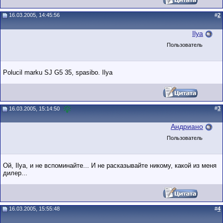
16.03.2005, 14:45:56
#
2
Ilya
Пользователь
Polucil marku SJ G5 35, spasibo. Ilya
#
3
16.03.2005, 15:14:50
Андриано
Пользователь
Ой, Ilya, и не вспоминайте... И не расказывайте никому, какой из меня
дилер...
16.03.2005, 15:55:48
#
4