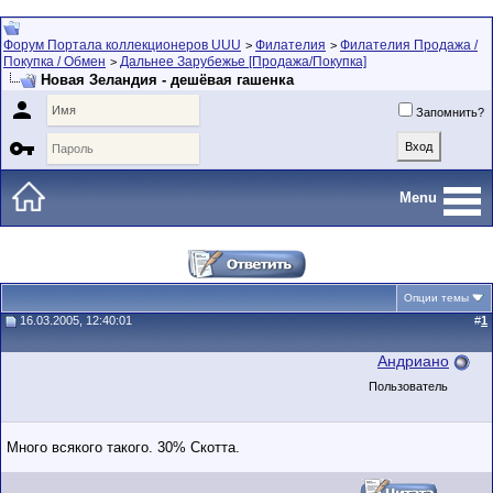
Форум Портала коллекционеров UUU
Филателия
Филателия Продажа /
>
>
Покупка / Обмен
Дальнее Зарубежье [Продажа/Покупка]
>
Новая Зеландия - дешёвая гашенка

Запомнить?

Menu
Опции темы
16.03.2005, 12:40:01
#
1
Андриано
Пользователь
Много всякого такого. 30% Скотта.