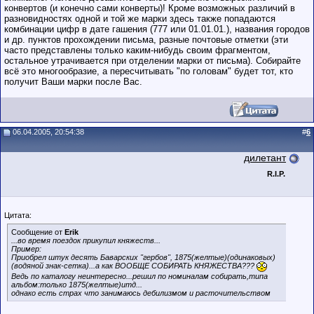
конвертов (и конечно сами конверты)! Кроме возможных различий в
разновидностях одной и той же марки здесь также попадаются
комбинации цифр в дате гашения (777 или 01.01.01.), названия городов
и др. пунктов прохождении письма, разные почтовые отметки (эти
часто представлены только каким-нибудь своим фрагментом,
остальное утрачивается при отделении марки от письма). Собирайте
всё это многообразие, а пересчитывать "по головам" будет тот, кто
получит Ваши марки после Вас.
06.04.2005, 20:54:38
#
6
дилетант
R.I.P.
Цитата:
Сообщение от
Erik
...во время поездок прикупил княжеств...
Пример:
Приобрел штук десять Баварских "гербов", 1875(желтые)(одинаковых)
(водяной знак-сетка)...а как ВООБЩЕ СОБИРАТЬ КНЯЖЕСТВА???
Ведь по каталогу неинтересно...решил по номиналам собирать,типа
альбом:только 1875(желтые)итд...
однако есть страх что занимаюсь дебилизмом и расточительством