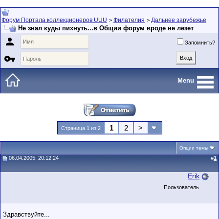
Форум Портала коллекционеров UUU
Филателия
Дальнее зарубежье
>
>
Не знал куды пихнуть...в Общии форум вроде не лезет

Запомнить?

Menu
1
2
>
Страница 1 из 2
Опции темы
06.04.2005, 20:12:24
#
1
Erik
Пользователь
Здравствуйте...