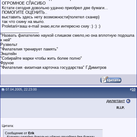
ОГРОМНОЕ СПАСИБО
Кстати сегодня довольно удачно приобрел две бумаги...
ПОМОГИТЕ ОЦЕНИТЬ..
выставить здесь нету возможности(полетел сканер)
так что скину на мыло.
Proletarii<ваш e-mail знаю,если интересно скиу :) :) :)
__________________
"Назвать филателию наукой слишком смело,но она вплотную подошла
к ней"
Рузвельт
"Филателия тренирует память"
Энштейн
"Собирайте марки чтобы жить более полно"
Фрунзе
"Филателия -визитная карточка государства" Г.Димитров
07.04.2005, 22:23:00
#
10
дилетант
R.I.P.
Цитата:
Сообщение от
Erik
..Кстати сегодня довольно удачно приобрел две бумаги...