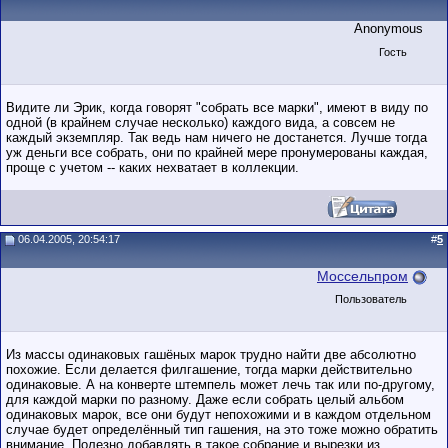
Anonymous
Гость
Видите ли Эрик, когда говорят "собрать все марки", имеют в виду по
одной (в крайнем случае несколько) каждого вида, а совсем не
каждый экземпляр. Так ведь нам ничего не достанется. Лучше тогда
уж деньги все собрать, они по крайней мере пронумерованы каждая,
проще с учетом -- каких нехватает в коллекции.
06.04.2005, 20:54:17
#
5
Моссельпром
Пользователь
Из массы одинаковых гашёных марок трудно найти две абсолютно
похожие. Если делается филгашение, тогда марки действительно
одинаковые. А на конверте штемпель может лечь так или по-другому,
для каждой марки по разному. Даже если собрать целый альбом
одинаковых марок, все они будут непохожими и в каждом отдельном
случае будет определённый тип гашения, на это тоже можно обратить
внимание. Полезно добавлять в такое собрание и вырезки из