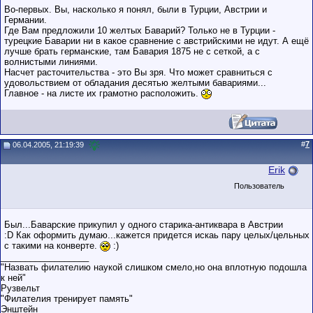
Во-первых. Вы, насколько я понял, были в Турции, Австрии и
Германии.
Где Вам предложили 10 желтых Баварий? Только не в Турции -
турецкие Баварии ни в какое сравнение с австрийскими не идут. А ещё
лучше брать германские, там Бавария 1875 не с сеткой, а с
волнистыми линиями.
Насчет расточительства - это Вы зря. Что может сравниться с
удовольствием от обладания десятью желтыми бавариями...
Главное - на листе их грамотно расположить.
#
7
06.04.2005, 21:19:39
Erik
Пользователь
Был...Баварские прикупил у одного старика-антиквара в Австрии
:D Как оформить думаю...кажется придется искаь пару целых/цельных
с такими на конверте.
:)
__________________
"Назвать филателию наукой слишком смело,но она вплотную подошла
к ней"
Рузвельт
"Филателия тренирует память"
Энштейн