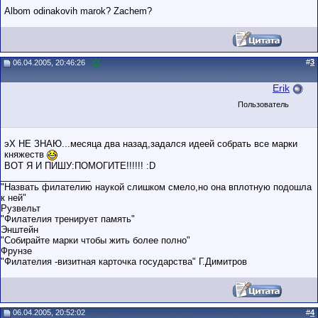
Albom odinakovih marok? Zachem?
#
3
06.04.2005, 20:46:26
Erik
Пользователь
эХ НЕ ЗНАЮ...месяца два назад,задался идеей собрать все марки
княжеств
ВОТ Я И ПИШУ:ПОМОГИТЕ!!!!!! :D
__________________
"Назвать филателию наукой слишком смело,но она вплотную подошла
к ней"
Рузвельт
"Филателия тренирует память"
Энштейн
"Собирайте марки чтобы жить более полно"
Фрунзе
"Филателия -визитная карточка государства" Г.Димитров
06.04.2005, 20:52:02
#
4