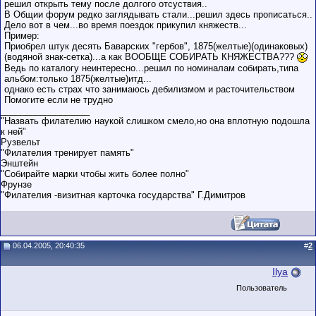
решил открыть тему после долгого отсуствия..
В Общии форум редко заглядывать стали...решил здесь прописаться..
Дело вот в чем...во время поездок прикупил княжеств...
Пример:
Приобрел штук десять Баварских "гербов", 1875(желтые)(одинаковых)
(водяной знак-сетка)...а как ВООБЩЕ СОБИРАТЬ КНЯЖЕСТВА???
Ведь по каталогу неинтересно...решил по номиналам собирать,типа
альбом:только 1875(желтые)итд...
однако есть страх что занимаюсь дебилизмом и расточительством
Помогите если не трудно
__________________
"Назвать филателию наукой слишком смело,но она вплотную подошла
к ней"
Рузвельт
"Филателия тренирует память"
Энштейн
"Собирайте марки чтобы жить более полно"
Фрунзе
"Филателия -визитная карточка государства" Г.Димитров
06.04.2005, 20:40:35
#
2
Ilya
Пользователь