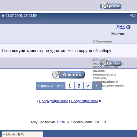
#
10
03.07.2005, 23:03:59
ДНК
Новичок
Обратите
внимание на
маленький стаж
Пока выкупить монету не удается. Но за пару дней заберу.
пользователя на
этом форуме.
Сделки с
пользователями,
обладающими
низким
рейтингом и
стажем,
совершайте с
1
2
>
осторожностью!
Страница 1 из 2
«
Предыдущая тема
|
Следующая тема
»
Текущее время:
13:36:51
. Часовой пояс GMT +3.