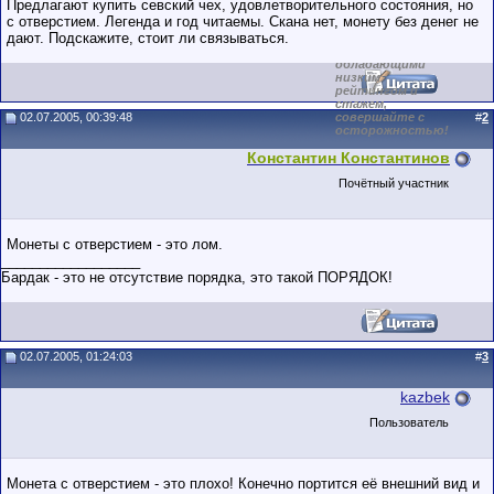
Предлагают купить севский чех, удовлетворительного состояния, но
пользователя на
с отверстием. Легенда и год читаемы. Скана нет, монету без денег не
этом форуме.
дают. Подскажите, стоит ли связываться.
Сделки с
пользователями,
обладающими
низким
рейтингом и
стажем,
02.07.2005, 00:39:48
совершайте с
#
2
осторожностью!
Константин Константинов
Почётный участник
Монеты с отверстием - это лом.
__________________
Бардак - это не отсутствие порядка, это такой ПОРЯДОК!
02.07.2005, 01:24:03
#
3
kazbek
Пользователь
Монета с отверстием - это плохо! Конечно портится её внешний вид и