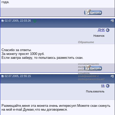
года.
#
8
02.07.2005, 22:03:26
ДНК
Новичок
Обратите
внимание на
маленький стаж
Спасибо за ответы.
пользователя на
За монету просят 1000 руб.
этом форуме.
Если завтра заберу, то попытаюсь разместить скан.
Сделки с
пользователями,
обладающими
низким
рейтингом и
стажем,
02.07.2005, 22:55:15
совершайте с
#
9
осторожностью!
tik
Пользователь
Размещайте,меня эта монета очень интересует.Можете скан скинуть
на мой e-mail.Думаю,что мы договоримся.