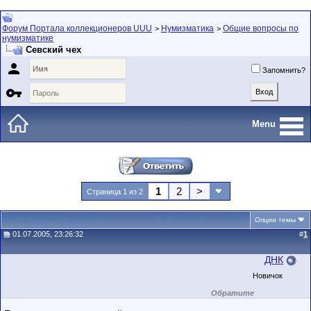
Форум Портала коллекционеров UUU
Нумизматика
Общие вопросы по
>
>
нумизматике
Севский чех

Запомнить?

Menu
1
2
>
Страница 1 из 2
Опции темы
01.07.2005, 23:26:32
#
1
ДНК
Новичок
Обратите
внимание на
маленький стаж