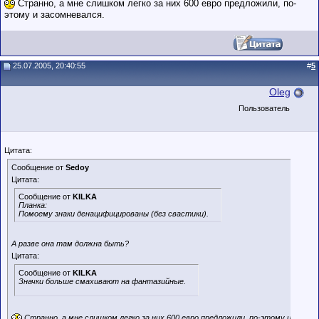
Странно, а мне слишком легко за них 600 евро предложили, по-
этому и засомневался.
25.07.2005, 20:40:55
#
5
Oleg
Пользователь
Цитата:
Сообщение от
Sedoy
Цитата:
Сообщение от
KILKA
Планка:
Помоему знаки денацифицированы (без свастики).
А разве она там должна быть?
Цитата:
Сообщение от
KILKA
Значки больше смахивают на фантазийные.
Странно, а мне слишком легко за них 600 евро предложили, по-этому и