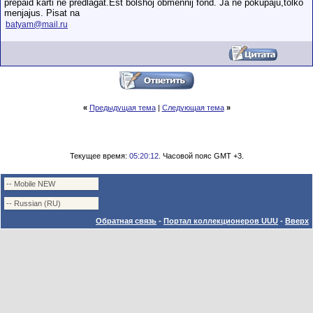
prepaid karti ne predlagat.Est bolshoj obmennij fond. Ja ne pokupaju,tolko
menjajus. Pisat na
batyam@mail.ru
«
Предыдущая тема
|
Следующая тема
»
Текущее время:
05:20:12
. Часовой пояс GMT +3.
Обратная связь
-
Портал коллекционеров UUU
-
Вверх