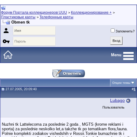
Форум Портала коллекционеров UUU
Коллекционирование +
>
>
Пластиковые карты
Телефонные карты
>
Obmen tk

Запомнить?

Menu
Опции темы
27.07.2005, 20:09:40
#
1
Lubago
Пользователь
Nuzhni tk Lattelecoma za poslednie 2 goda , MGTS (krome reklami i
sporta) za poslednie neskolko let,a takzhe tk po tematikam flora,fauna.
Polnie komplekti zodiakov vishedshih v Rossii.Tonkie bumazhnie tk i