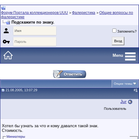
Форум Портала коллекционеров UUU
Фалеристика
Общие вопросы по
>
>
фалеристике
Подскажите по знаку.

Запомнить?

Menu
Опции темы
21.08.2005, 13:07:29
#
1
Jur
Пользователь
Хотел бы узнать за что и кому давался такой знак.
Стоимость.
Миниатюры