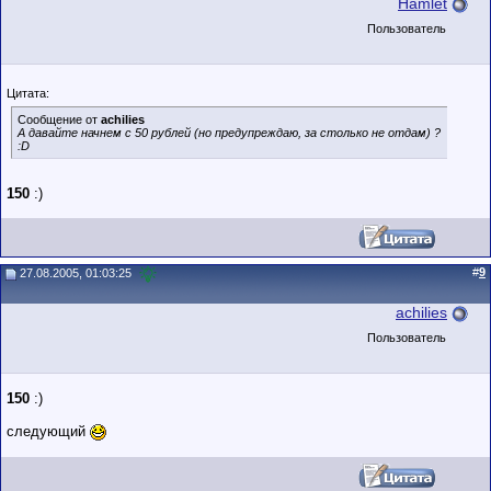
Hamlet
Пользователь
Цитата:
Сообщение от
achilies
А давайте начнем с 50 рублей (но предупреждаю, за столько не отдам) ?
:D
150
:)
#
9
27.08.2005, 01:03:25
achilies
Пользователь
150
:)
следующий