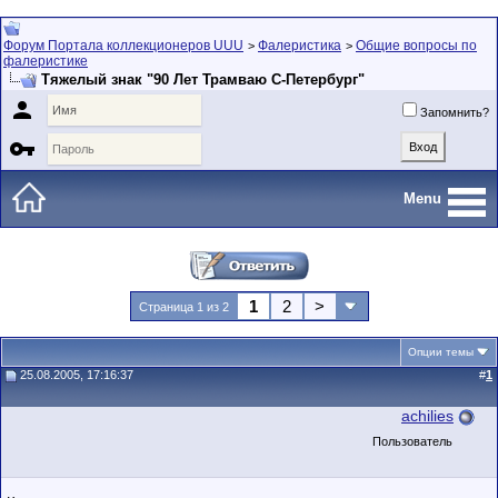
Форум Портала коллекционеров UUU
Фалеристика
Общие вопросы по
>
>
фалеристике
Тяжелый знак "90 Лет Трамваю С-Петербург"

Запомнить?

Menu
1
2
>
Страница 1 из 2
Опции темы
25.08.2005, 17:16:37
#
1
achilies
Пользователь