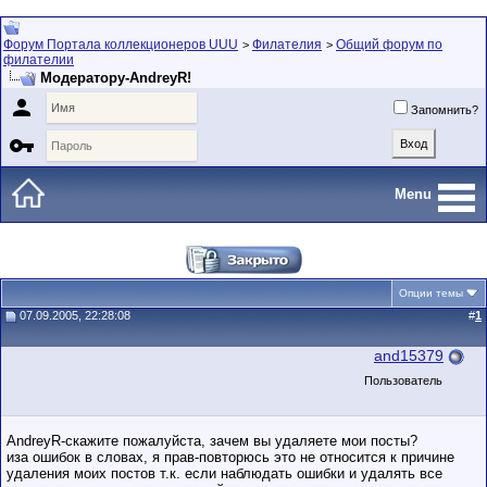
Форум Портала коллекционеров UUU
Филателия
Общий форум по
>
>
филателии
Модератору-AndreyR!

Запомнить?

Menu
Опции темы
07.09.2005, 22:28:08
#
1
and15379
Пользователь
AndreyR-скажите пожалуйста, зачем вы удаляете мои посты?
иза ошибок в словах, я прав-повторюсь это не относится к причине
удаления моих постов т.к. если наблюдать ошибки и удалять все