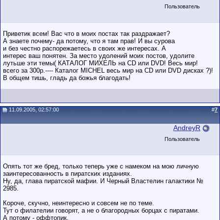
Пользователь
Приветик всем! Вас что в моих постах так раздражает?
А знаете почему- да потому, что я там прав! И вы сурова
и без честно распорежаетесь в своих же интересах. А
интерес ваш понятен. За место удолений моих постов, удолите
лутьше эти темы( КАТАЛОГ МИХЕЛЬ на СD или DVD! Весь мир!
всего за 300р.---- Каталог MICHEL весь мир на CD или DVD дисках ?)!
В общем тишь, гладь да божья благодать!
11.09.2005, 02:57:00
#
7
AndreyR
Пользователь
Опять тот же бред, только теперь уже с намеком на мою личную
заинтересованность в пиратских изданиях.
Ну, да, глава пиратской мафии. И Черный Властелин галактики №
2985.
Короче, скучно, неинтересно и совсем не по теме.
Тут о филателии говорят, а не о благородных борцах с пиратами.
А потому - оффтопик.