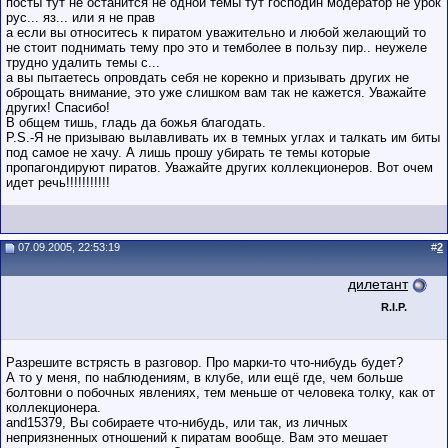
посты тут не останится не одной темы тут господин модератор не урок
рус... яз... или я не прав
а если вы относитесь к пиратом уважительно и любой желающий то
не стоит поднимать тему про это и темболее в пользу пир.. неужеле
трудно удалить темы с...
а вы пытаетесь опровдать себя не корекно и призывать других не
оброщать внимание, это уже слишком вам так не кажется. Уважайте
других! Спасибо!
В общем тишь, гладь да божья благодать.
P.S.-Я не призываю вылавливать их в темных углах и талкать им биты
под самое не хачу. А лишь прошу убирать те темы которые
пропагондируют пиратов. Уважайте других коллекционеров. Вот очем
идет речь!!!!!!!!!!!
07.09.2005, 22:53:19
#
2
дилетант
R.I.P.
Разрешите встрясть в разговор. Про марки-то что-нибудь будет?
А то у меня, по наблюдениям, в клубе, или ещё где, чем больше
болтовни о побочных явлениях, тем меньше от человека толку, как от
коллекционера.
and15379, Вы собираете что-нибудь, или так, из личных
неприязненных отношений к пиратам вообще. Вам это мешает