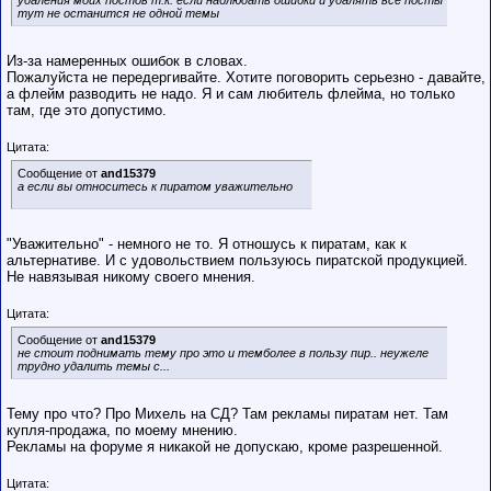
удаления моих постов т.к. если наблюдать ошибки и удалять все посты
тут не останится не одной темы
Из-за намеренных ошибок в словах.
Пожалуйста не передергивайте. Хотите поговорить серьезно - давайте,
а флейм разводить не надо. Я и сам любитель флейма, но только
там, где это допустимо.
Цитата:
Сообщение от
and15379
а если вы относитесь к пиратом уважительно
"Уважительно" - немного не то. Я отношусь к пиратам, как к
альтернативе. И с удовольствием пользуюсь пиратской продукцией.
Не навязывая никому своего мнения.
Цитата:
Сообщение от
and15379
не стоит поднимать тему про это и темболее в пользу пир.. неужеле
трудно удалить темы с...
Тему про что? Про Михель на СД? Там рекламы пиратам нет. Там
купля-продажа, по моему мнению.
Рекламы на форуме я никакой не допускаю, кроме разрешенной.
Цитата: