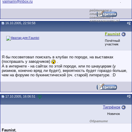
.
vaimarin@inbox.ru
обладающими
низким
рейтингом и
стажем,
совершайте с
осторожностью!
16.10.2005, 22:50:58
#
2
Faunist
Почётный
участник
Я бы посоветовал поискать в клубах по породе, на выставках
(поспрашать у заводчиков)
.
А в интернете - на сайтах по этой породе, или по шнауцерам (у
ризинов, конечно вряд ли будет), вероятность будет гораздо больше,
чем на форуме по букинистической (оч. старой) литературе. :D
#
3
17.10.2005, 16:06:51
Тигрёнок
Новичок
Обратите
внимание на
маленький стаж
Faunist
,
пользователя на