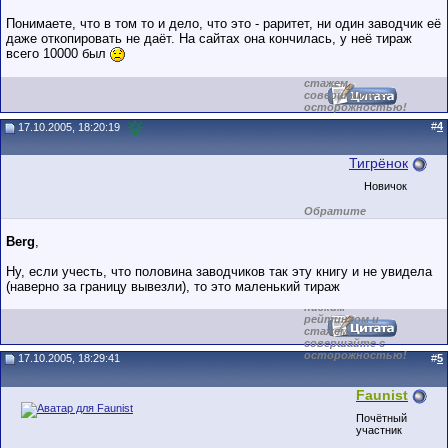
этом форуме.
Понимаете, что в том то и дело, что это - раритет, ни один заводчик её
Сделки с
пользователями,
даже откопировать не даёт. На сайтах она кончилась, у неё тираж
обладающими
всего 10000 был
низким
рейтингом и
стажем,
совершайте с
осторожностью!
#
4
17.10.2005, 18:20:19
Тигрёнок
Новичок
Обратите
внимание на
маленький стаж
Berg
,
пользователя на
этом форуме.
Ну, если учесть, что половина заводчиков так эту книгу и не увидела
Сделки с
пользователями,
(наверно за границу вывезли), то это маленький тираж
обладающими
низким
рейтингом и
стажем,
совершайте с
осторожностью!
17.10.2005, 18:29:41
#
5
Faunist
Почётный
участник