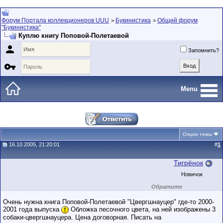
Форум Портала коллекционеров UUU
Букинистика
Общий форум
>
>
"Букинистика"
Куплю книгу Поповой-Полетаевой

Запомнить?

Menu
Опции темы
16.10.2005, 21:20:01
#
1
Тигрёнок
Новичок
Обратите
внимание на
маленький стаж
Очень нужна книга Поповой-Полетаевой "Цвергшнауцер" где-то 2000-
пользователя на
2001 года выпуска
Обложка песочного цвета, на ней изображены 3
этом форуме.
собаки-цвергшнауцера. Цена договорная. Писать на
Сделки с
пользователями,