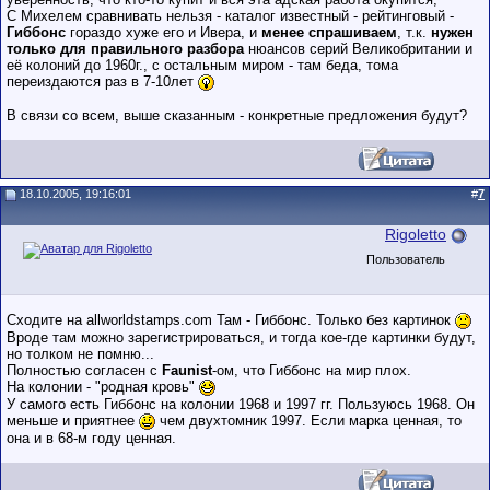
С Михелем сравнивать нельзя - каталог известный - рейтинговый -
Гиббонс
гораздо хуже его и Ивера, и
менее спрашиваем
, т.к.
нужен
только для правильного разбора
нюансов серий Великобритании и
её колоний до 1960г., с остальным миром - там беда, тома
переиздаются раз в 7-10лет
В связи со всем, выше сказанным - конкретные предложения будут?
18.10.2005, 19:16:01
#
7
Rigoletto
Пользователь
Сходите на allworldstamps.com Там - Гиббонс. Только без картинок
Вроде там можно зарегистрироваться, и тогда кое-где картинки будут,
но толком не помню...
Полностью согласен с
Faunist
-ом, что Гиббонс на мир плох.
На колонии - "родная кровь"
У самого есть Гиббонс на колонии 1968 и 1997 гг. Пользуюсь 1968. Он
меньше и приятнее
чем двухтомник 1997. Если марка ценная, то
она и в 68-м году ценная.