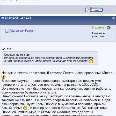
18.10.2005, 18:42:36
#
6
Faunist
Почётный
участник
Цитата:
Сообщение от
Vike
Ну ведь за скотта же кто то взялся. Весь молоток им пестрит.
А чем Гиббонс хуже? Спрос будет не меньше чем на скотта.
Не нужно путать электронный каталог Скотта и сканированный Михель
В первом случае - просто ворованная электронная версия уже
готового каталога (как все программы на рынке по 100р./CD),
Во втором случае - была проделана колоссальная, адская работа по
сканированию бумажного каталога.
Электронного Гиббонса не существует, по крайней мере, я никогда о
таковом не слышал, т.е. просто спереть версию не получится, а для
скан-варианта - нужен сам Гиббонс в бумажном варианте, причем
самый новый
, и сканер большого формата, не А4, так как тома
Гиббонса крупненькие, и безумное желание это сделать +
уверенность, что кто-то купит и вся эта адская работа окупится,