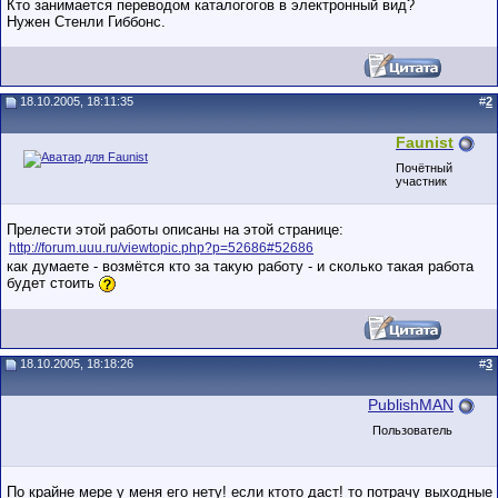
Кто занимается переводом каталогогов в электронный вид?
Нужен Стенли Гиббонс.
18.10.2005, 18:11:35
#
2
Faunist
Почётный
участник
Прелести этой работы описаны на этой странице:
http://forum.uuu.ru/viewtopic.php?p=52686#52686
как думаете - возмётся кто за такую работу - и сколько такая работа
будет стоить
18.10.2005, 18:18:26
#
3
PublishMAN
Пользователь
По крайне мере у меня его нету! если ктото даст! то потрачу выходные