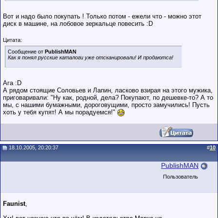
Вот и надо было покупать ! Только потом - ежели что - можно этот
диск в машине, на лобовое зеркальце повесить :D
Цитата:
Сообщение от
PublishMAN
Как я понял русские каталоги уже отсканировали! И продаютса!
Ага :D
А рядом стоящие Соловьев и Лапин, ласково взирая на этого мужика,
приговаривали: "Ну как, родной, дела? Покупают, по дешевке-то? А то
мы, с нашими бумажными, дороговущими, просто замучились! Пусть
хоть у тебя купят! А мы порадуемся!"
18.10.2005, 20:20:37
#
10
PublishMAN
Пользователь
Faunist
,