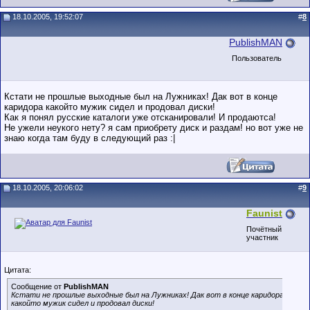
18.10.2005, 19:52:07
#
8
PublishMAN
Пользователь
Кстати не прошлые выходные был на Лужниках! Дак вот в конце
каридора какойто мужик сидел и продовал диски!
Как я понял русские каталоги уже отсканировали! И продаютса!
Не ужели неукого нету? я сам приобрету диск и раздам! но вот уже не
знаю когда там буду в следующий раз :|
18.10.2005, 20:06:02
#
9
Faunist
Почётный
участник
Цитата:
Сообщение от
PublishMAN
Кстати не прошлые выходные был на Лужниках! Дак вот в конце каридора
какойто мужик сидел и продовал диски!