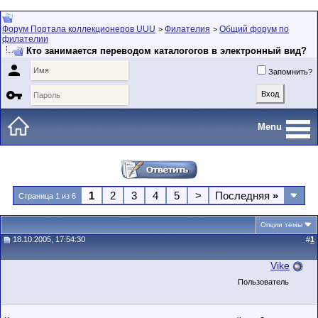
Форум Портала коллекционеров UUU
Филателия
Общий форум по
>
>
филателии
Кто занимается переводом каталогогов в электронный вид?

Запомнить?

Menu
1
2
3
4
5
>
Последняя
»
Страница 1 из 6
Опции темы
18.10.2005, 17:54:30
#
1
Vike
Пользователь