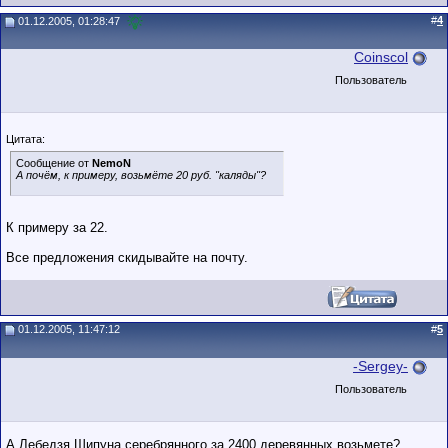
#
4
01.12.2005, 01:28:47
Coinscol
Пользователь
Цитата:
Сообщение от
NemoN
А почём, к примеру, возьмёте 20 руб. "каляды"?
К примеру за 22.
Все предложения скидывайте на почту.
01.12.2005, 11:47:12
#
5
-Sergey-
Пользователь
А Лебедзя Шипуна серебрянного за 2400 деревянных возьмете?