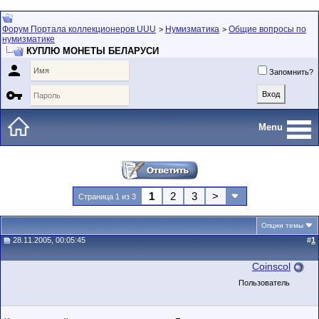
Форум Портала коллекционеров UUU
Нумизматика
Общие вопросы по
>
>
нумизматике
КУПЛЮ МОНЕТЫ БЕЛАРУСИ

Запомнить?

Menu
1
2
3
>
Страница 1 из 3
Опции темы
28.11.2005, 00:05:45
#
1
Coinscol
Пользователь