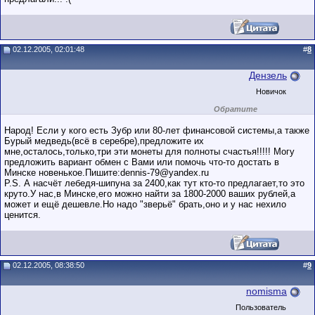
02.12.2005, 02:01:48
#
8
Дензель
Новичок
Обратите
внимание на
маленький стаж
Народ! Если у кого есть Зубр или 80-лет финансовой системы,а также
пользователя на
Бурый медведь(всё в серебре),предложите их
этом форуме.
мне,осталось,только,три эти монеты для полноты счастья!!!!! Могу
Сделки с
пользователями,
предложить вариант обмен с Вами или помочь что-то достать в
обладающими
Минске новенькое.Пишите:dennis-79@yandex.ru
низким
P.S. А насчёт лебедя-шипуна за 2400,как тут кто-то предлагает,то это
рейтингом и
круто.У нас,в Минске,его можно найти за 1800-2000 ваших рублей,а
стажем,
совершайте с
может и ещё дешевле.Но надо "зверьё" брать,оно и у нас нехило
осторожностью!
ценится.
02.12.2005, 08:38:50
#
9
nomisma
Пользователь