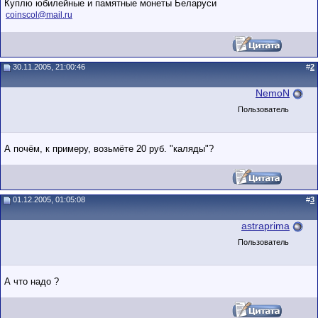
Куплю юбилейные и памятные монеты Беларуси
coinscol@mail.ru
30.11.2005, 21:00:46
#
2
NemoN
Пользователь
А почём, к примеру, возьмёте 20 руб. "каляды"?
01.12.2005, 01:05:08
#
3
astraprima
Пользователь
А что надо ?