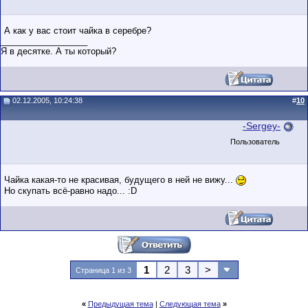
А как у вас стоит чайка в серебре?
__________________
Я в десятке. А ты который?
02.12.2005, 10:24:38
#
10
-Sergey-
Пользователь
Чайка какая-то не красивая, будущего в ней не вижу...
Но скупать всё-равно надо... :D
1
2
3
>
Страница 1 из 3
«
Предыдущая тема
|
Следующая тема
»