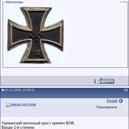
Миниатюры
обладающими
низким
рейтингом и
стажем,
совершайте с
осторожностью!
07.12.2005, 12:28:41
#
2
fregat
Пользователь
Германский железный крест времён ВОВ.
Вроде 1-й степени.