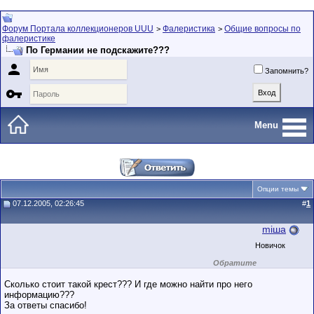
Форум Портала коллекционеров UUU
Фалеристика
Общие вопросы по
>
>
фалеристике
По Германии не подскажите???

Запомнить?

Menu
Опции темы
07.12.2005, 02:26:45
#
1
miшa
Новичок
Обратите
внимание на
маленький стаж
Сколько стоит такой крест??? И где можно найти про него
пользователя на
информацию???
этом форуме.
За ответы спасибо!
Сделки с
пользователями,