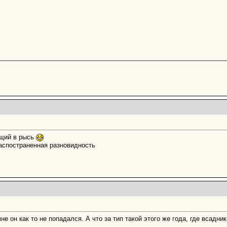
ящий в рысь
распостраненная разновидность
е он как то не попадался. А что за тип такой этого же года, где всадни