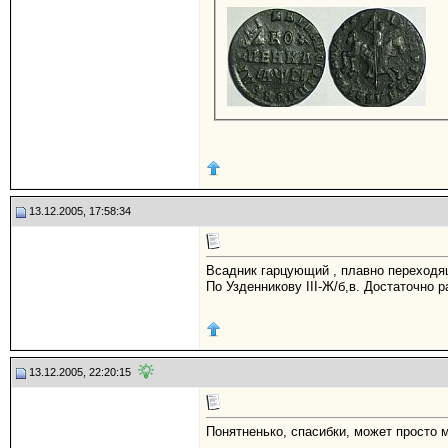
13.12.2005, 17:58:34
Всадник гарцующий , плавно переход
По Узденникову III-Ж/б,в. Достаточно 
13.12.2005, 22:20:15
Понятненько, спасибки, может просто мн