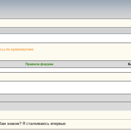
сы по нумизматике
Правила форума
Б
п
 Вам знаком? Я сталкиваюсь впервые.