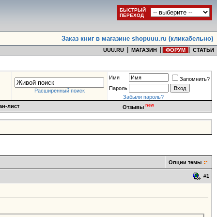
БЫСТРЫЙ
ПЕРЕХОД
Заказ книг в магазине shopuuu.ru (кликабельно)
|
|
|
|
UUU.RU
МАГАЗИН
ФОРУМ
СТАТЬИ
Имя
Запомнить?
Пароль
Расширенный поиск
Забыли пароль?
new
ан-лист
Отзывы
Опции темы
#
1