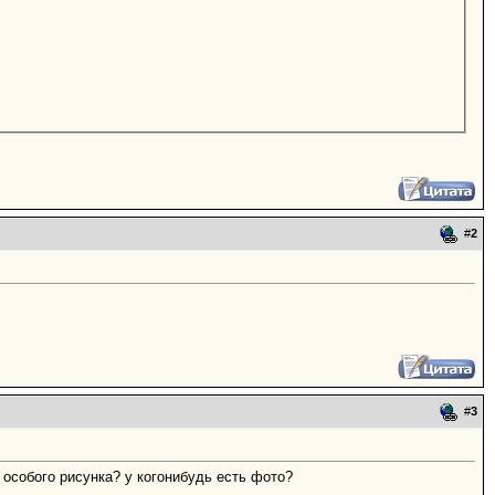
#
2
#
3
к особого рисунка? у когонибудь есть фото?