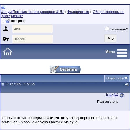
Форум Портала коллекционеров UUU
Фалеристика
Общие вопросы по
>
>
фалеристике
вопрос

Запомнить?

Menu
Опции темы
17.12.2005, 03:59:55
#
1
luka64
Пользователь
сколько стоит новодел знаки вчк-огпу- нквд хорошего качества и
оригиналы хорошей сохранности с ув лука