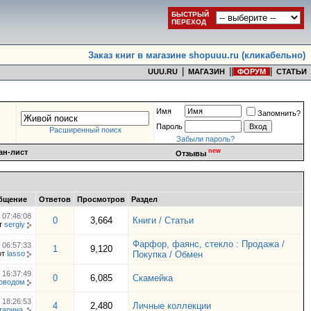
БЫСТРЫЙ
ПЕРЕХОД
Заказ книг в магазине shopuuu.ru (кликабельно)
|
|
|
|
UUU.RU
МАГАЗИН
ФОРУМ
СТАТЬИ
Имя
Запомнить?
Пароль
Расширенный поиск
Забыли пароль?
new
ан-лист
Отзывы
бщение
Ответов
Просмотров
Раздел
6
07:46:08
0
3,664
Книги / Статьи
т
sergiy
Фарфор, фаянс, стекло : Продажа /
6
06:57:33
1
9,120
от
lasso
Покупка / Обмен
6
16:37:49
0
6,085
Скамейка
роводом
0
18:26:53
4
2,480
Личные коллекции
тарина.