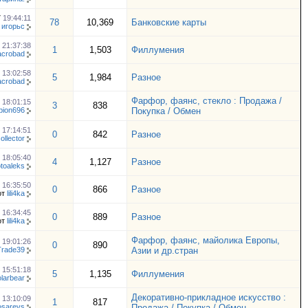
7
19:44:11
78
10,369
Банковские карты
т
игорьс
7
21:37:38
1
1,503
Филлумения
acrobad
7
13:02:58
5
1,984
Разное
acrobad
Фарфор, фаянс, стекло : Продажа /
6
18:01:15
3
838
pion696
Покупка / Обмен
6
17:14:51
0
842
Разное
ollector
5
18:05:40
4
1,127
Разное
otoaleks
5
16:35:50
0
866
Разное
от
lili4ka
5
16:34:45
0
889
Разное
от
lili4ka
Фарфор, фаянс, майолика Европы,
4
19:01:26
0
890
rade39
Азии и др.стран
4
15:51:18
5
1,135
Филлумения
olarbear
Декоративно-прикладное искусство :
4
13:10:09
1
817
osarevs
Продажа / Покупка / Обмен