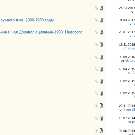
24.04.201
о
зубного п-ка, 1900-1980 годы
01.03.201
от
рина и чая.Дореволюционные-1960. Недорого.
20.01.201
от
16.11.201
от
scor
06.09.201
от
Victorc
16.04.201
от
f
05.02.201
05.02.201
22.11.201
от
HansaT
15.07.201
от
p
04.06.201
от
k