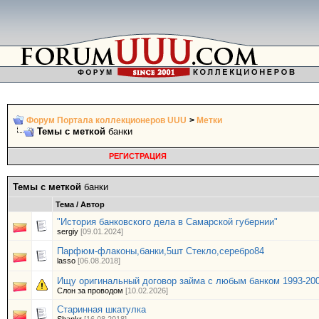
Форум Портала коллекционеров UUU
>
Метки
Темы с меткой
банки
РЕГИСТРАЦИЯ
Темы с меткой
банки
Тема / Автор
"История банковского дела в Самарской губернии"
sergiy
[09.01.2024]
Парфюм-флаконы,банки,5шт Стекло,серебро84
lasso
[06.08.2018]
Ищу оригинальный договор займа с любым банком 1993-20
Слон за проводом
[10.02.2026]
Старинная шкатулка