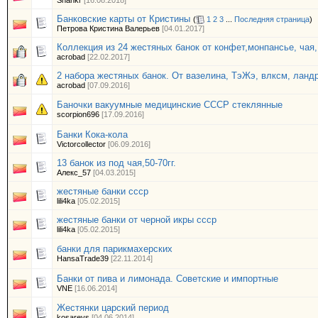
Shankr
[16.08.2018]
Банковские карты от Кристины
(
1
2
3
...
Последняя страница
)
Петрова Кристина Валерьев
[04.01.2017]
Коллекция из 24 жестяных банок от конфет,монпансье, чая, 
acrobad
[22.02.2017]
2 набора жестяных банок. От вазелина, ТэЖэ, влксм, ланд
acrobad
[07.09.2016]
Баночки вакуумные медицинские СССР стеклянные
scorpion696
[17.09.2016]
Банки Кока-кола
Victorcollector
[06.09.2016]
13 банок из под чая,50-70гг.
Алекс_57
[04.03.2015]
жестяные банки ссср
lili4ka
[05.02.2015]
жестяные банки от черной икры ссср
lili4ka
[05.02.2015]
банки для парикмахерских
HansaTrade39
[22.11.2014]
Банки от пива и лимонада. Советские и импортные
VNE
[16.06.2014]
Жестянки царский период
kosarevs
[04.06.2014]