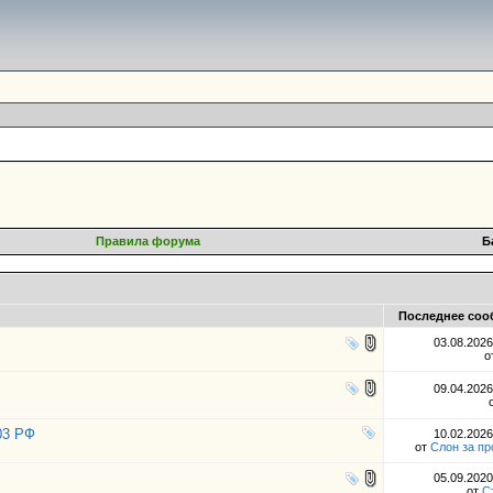
Правила форума
Б
Последнее соо
03.08.202
о
09.04.202
03 РФ
10.02.202
от
Слон за п
05.09.202
от
С