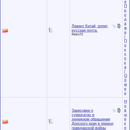
я
П
р
о
д
а
Левант Китай, ропит,
ж
русская почта.
а
Retro72
/
П
о
к
у
п
к
а
/
О
б
м
е
н
Н
о
в
Зарисовки о
ы
суррогатах в
е
денежном обращении
к
Донского края в период
н
гражданской войны