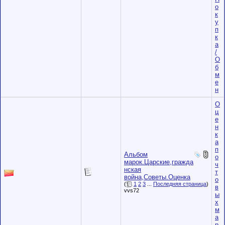
о
к
у
п
к
а
/
О
б
м
е
н
О
ц
е
н
к
а
п
Альбом
о
марок.Царские,гражда
ч
нская
т
война,Советы.Оценка
о
(
1
2
3
...
Последняя страница
)
в
vvs72
ы
х
м
а
р