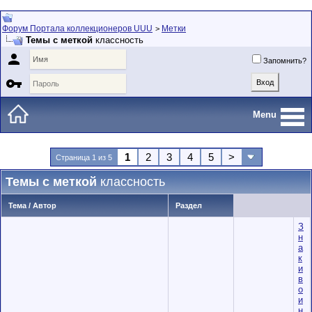
Форум Портала коллекционеров UUU
Метки
>
Темы с меткой
классность

Запомнить?

Menu
1
2
3
4
5
>
Страница 1 из 5
Темы с меткой
классность
Тема / Автор
Раздел
З
н
а
к
и
в
о
и
н