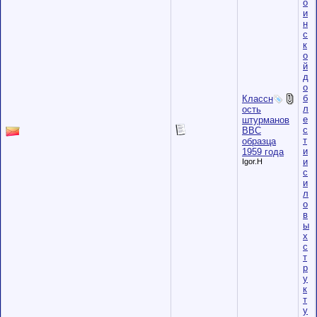
о
и
н
с
к
о
й
д
о
б
Классн
л
ость
е
штурманов
с
ВВС
т
образца
и
1959 года
и
Igor.H
с
и
л
о
в
ы
х
с
т
р
у
к
т
у