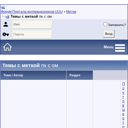
Форум Портала коллекционеров UUU
Метки
>
Темы с меткой
пк с ом

Запомнить?

Menu
Темы с меткой
пк с ом
Тема / Автор
Раздел
П
о
ч
т
о
в
ы
е
о
т
п