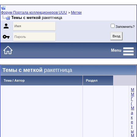
Форум Портала коллекционеров UUU
Метки
>
Темы с меткой
ракетгница

Запомнить?

Menu
Темы с меткой
ракетгница
Тема / Автор
Раздел
М
М
Г
(
М
а
к
е
т
ы
М