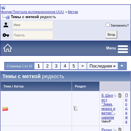
Форум Портала коллекционеров UUU
Метки
>
Темы с меткой
редкость

Запомнить?

Menu
1
2
3
4
5
>
Последняя
»
Страница 1 из 10
Темы с меткой
редкость
Тема / Автор
Раздел
П
Б.Шел
р
ест
о
"Зима,
д
мороз и
а
ветер" -
ж
царизм
а
ValeriP
Редко