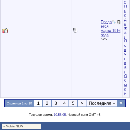
я
П
р
о
д
Прода
а
ется
ж
марка 1916
а
года
/
KVS
П
о
к
у
п
к
а
/
О
б
м
е
н
1
2
3
4
5
>
Последняя
»
Страница 1 из 10
Текущее время:
10:53:05
. Часовой пояс GMT +3.