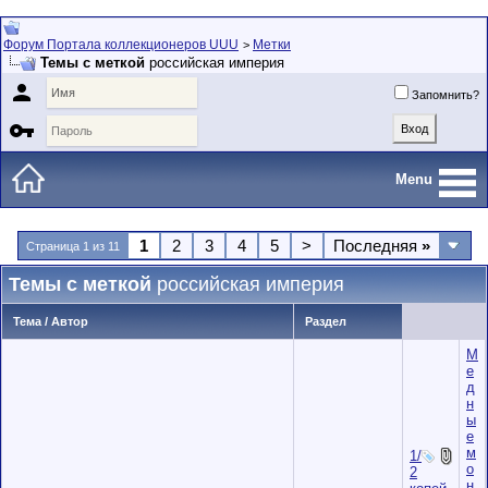
Форум Портала коллекционеров UUU
Метки
>
Темы с меткой
российская империя

Запомнить?

Menu
1
2
3
4
5
>
Последняя
»
Страница 1 из 11
Темы с меткой
российская империя
Тема / Автор
Раздел
М
е
д
н
ы
е
м
1/
о
2
н