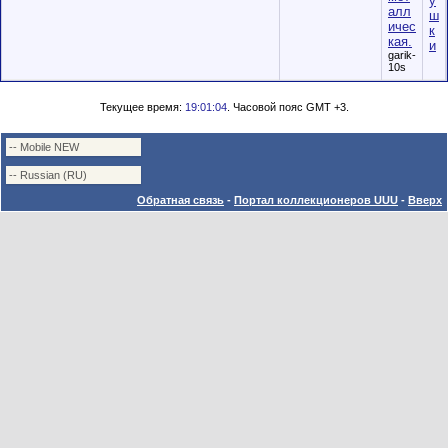
у
алл
ш
ичес
к
кая.
и
garik-
10s
Текущее время:
19:01:04
. Часовой пояс GMT +3.
Обратная связь
-
Портал коллекционеров UUU
-
Вверх