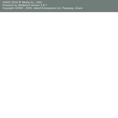
©2001-2026 IP Media Inc., USA
Powered by vBulletin® Version 3.8.7
Copyright ©2000 - 2026, Jelsoft Enterprises Ltd. Перевод:
zCarot