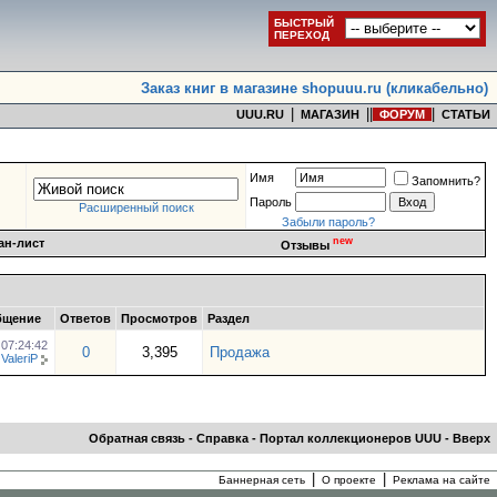
БЫСТРЫЙ
ПЕРЕХОД
Заказ книг в магазине shopuuu.ru (кликабельно)
|
|
|
|
UUU.RU
МАГАЗИН
ФОРУМ
СТАТЬИ
Имя
Запомнить?
Пароль
Расширенный поиск
Забыли пароль?
new
ан-лист
Отзывы
бщение
Ответов
Просмотров
Раздел
6
07:24:42
0
3,395
Продажа
т
ValeriP
Обратная связь
-
Справка
-
Портал коллекционеров UUU
-
Вверх
|
|
Баннерная сеть
О проекте
Реклама на сайте