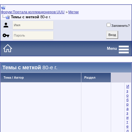
Форум Портала коллекционеров UUU
Метки
>
Темы с меткой
80-е г.

Запомнить?

Menu
Темы с меткой
80-е г.
Тема / Автор
Раздел
И
з
о
б
р
а
з
и
т
е
л