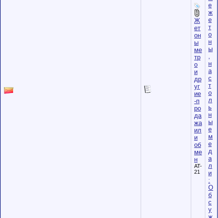
е
ж
е
Ж
т
ет
о
он
н
ы
ы
ме
,
тр
н
о
а
и
с
др
т
уг
о
ие
л
-п
ь
ро
н
да
ы
жа
е
ил
м
и
е
об
д
ме
а
н
л
AT-
21
и
:
О
б
с
у
ж