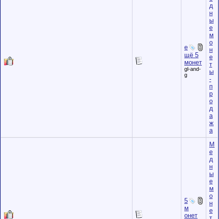
д
н
ы
е
м
о
е
н
щё 5
е
монет
т
gl-and-
ы
g
-
п
р
о
д
а
ж
а
М
е
д
н
ы
е
м
о
5
н
м
е
онет
т