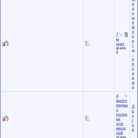
е
д
н
ы
е
м
о
7
н
м
е
онет
т
gl-and-
ы
g
-
п
р
о
д
а
ж
а
4
много
рядны
Д
х
р
колод
у
ки
г
для
о
меда
е
лей
gl-and-