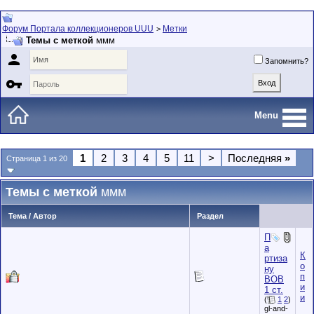
Форум Портала коллекционеров UUU
Метки
>
Темы с меткой
ммм

Запомнить?

Menu
1
2
3
4
5
11
>
Последняя
»
Страница 1 из 20
Темы с меткой
ммм
Тема / Автор
Раздел
П
а
К
ртиза
о
ну
п
ВОВ
и
1 ст.
и
(
1
2
)
gl-and-