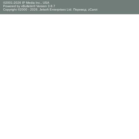
©2001-2026 IP Media Inc., USA
Powered by vBulletin® Version 3.8.7
Copyright ©2000 - 2026, Jelsoft Enterprises Ltd. Перевод:
zCarot