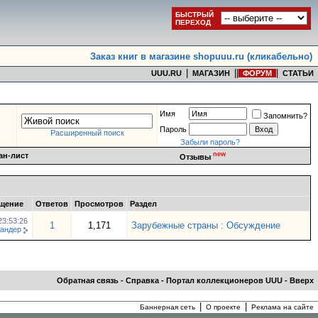
БЫСТРЫЙ
ПЕРЕХОД
Заказ книг в магазине shopuuu.ru (кликабельно)
|
|
|
|
UUU.RU
МАГАЗИН
ФОРУМ
СТАТЬИ
Имя
Запомнить?
Пароль
Расширенный поиск
Забыли пароль?
new
ан-лист
Отзывы
щение
Ответов
Просмотров
Раздел
23:53:26
1
1,171
Зарубежные страны : Обсуждение
андер
Обратная связь
-
Справка
-
Портал коллекционеров UUU
-
Вверх
|
|
Баннерная сеть
О проекте
Реклама на сайте