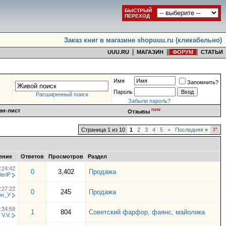
БЫСТРЫЙ
ПЕРЕХОД
Заказ книг в магазине shopuuu.ru (кликабельно)
|
|
|
|
UUU.RU
МАГАЗИН
ФОРУМ
СТАТЬИ
Имя
Запомнить?
Пароль
Расширенный поиск
Забыли пароль?
new
ан-лист
Отзывы
Страница 1 из 10
1
2
3
4
5
>
Последняя
»
ение
Ответов
Просмотров
Раздел
:24:42
0
3,402
Продажа
leriP
:27:22
0
245
Продажа
он_У
:34:59
1
804
Советский фарфор, фаянс, майолика
V.V.