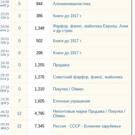
:14:08
0
944
Алкоминималистика
ия45
:22:20
3
386
Книги до 1917 г.
k-10s
Фарфор, фаянс, майолика Европы, Азии
:54:00
0
1,348
вичъ
и др.стран
:33:01
0
502
Книги до 1917 г.
k-10s
:29:41
0
298
Книги до 1917 г.
k-10s
:16:30
0
1,255
Продажа
k-10s
:28:15
2
1,276
Советский фарфор, фаянс, майолика
Ecco
:17:10
0
1,210
Покупка / Обмен
r2004
:15:36
7
1,605
Елочные украшения
т
grid
Непочтовые марки Продажа / Покупка /
:46:32
12
4,795
tamp
Обмен
:43:34
22
7,345
Россия - СССР - Ближнее зарубежье
 дед