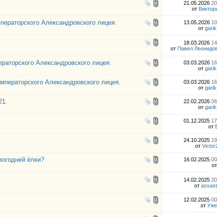
21.05.2026
20
от
Виктор
мператорского Александровского лицея.
13.05.2026
10
от
gari
18.03.2026
14
от
Павел Леонидо
ераторского Александровского лицея.
03.03.2026
16
от
gari
Императорского Александровского лицея.
03.03.2026
16
от
gari
21.
22.02.2026
06
от
gari
01.12.2025
17
от
24.10.2025
19
от
Victo
вогодней ёлки?
16.02.2025
00
о
14.02.2025
20
от
assas
12.02.2025
00
от
Уже