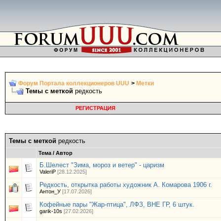
Форум Портала коллекционеров UUU
>
Метки
Темы с меткой
редкость
РЕГИСТРАЦИЯ
Темы с меткой
редкость
Тема / Автор
Б.Шелест "Зима, мороз и ветер" - царизм
ValeriP
[28.12.2025]
Редкость, открытка работы художник А. Комарова 1906 г.
Антон_У
[17.07.2026]
Кофейные пары "Жар-птица", ЛФЗ, ВНЕ ГР, 6 штук.
garik-10s
[27.02.2026]