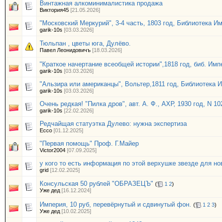
Винтажная алкоминималистика продажа
Виктория45
[21.05.2026]
"Московский Меркурий", 3-4 часть, 1803 год, Библиотека И
garik-10s
[03.03.2026]
Тюльпан , цветы юга, Дулёво.
Павел Леонидовичъ
[18.03.2026]
"Краткое начертание всеобщей истории",1818 год, биб. Имп
garik-10s
[03.03.2026]
"Альзира или американцы", Вольтер,1811 год, Библиотека 
garik-10s
[03.03.2026]
Очень редкая! "Пилка дров", авт. А. Ф., АХР, 1930 год, N 10
garik-10s
[22.02.2026]
Редчайщая статуэтка Дулево: нужна экспертиза
Ecco
[01.12.2025]
"Первая помощь" Проф. Г.Майер
Victor2004
[07.09.2025]
у кого то есть информация по этой верхушке звезде для но
grid
[12.02.2025]
Консульская 50 рублей "ОБРАЗЕЦЪ"
(
1
2
)
Уже дед
[16.12.2024]
Империя, 10 руб, перевёрнутый и сдвинутый фон.
(
1
2
3
)
Уже дед
[10.02.2025]