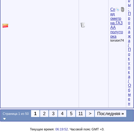
р
ы
:
Сп
П
ид
р
ометр
о
на ГАЗ
д
АА
а
полуто
ж
рка
а
torsion74
/
П
о
к
у
п
к
а
/
О
б
м
е
н
1
2
3
4
5
11
>
Последняя
»
Страница 1 из 50
Текущее время:
06:19:52
. Часовой пояс GMT +3.