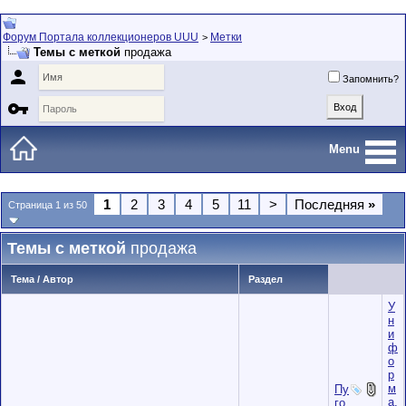
Форум Портала коллекционеров UUU
Метки
>
Темы с меткой
продажа

Запомнить?

Menu
1
2
3
4
5
11
>
Последняя
»
Страница 1 из 50
Темы с меткой
продажа
Тема / Автор
Раздел
У
н
и
ф
о
р
м
Пу
а,
го