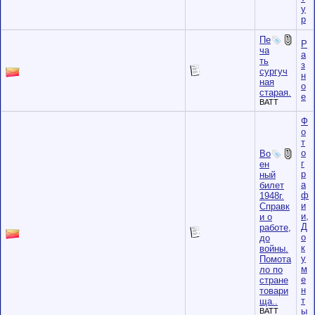
у
р
Пе
Р
ча
а
ть
з
сургуч
н
ная
о
старая.
е
BATT
Ф
о
т
о
Во
г
ен
р
ный
а
билет
ф
1948г.
и
Справк
и,
и о
Д
работе,
о
до
к
войны.
у
Помота
м
ло по
е
стране
н
товари
т
ща..
ы
BATT