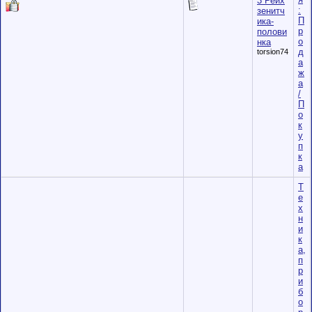
3 Рейх
:
зенитч
П
ика-
р
полови
о
нка
д
torsion74
а
ж
а
/
П
о
к
у
п
к
а
Т
е
х
н
и
к
а,
п
р
и
б
о