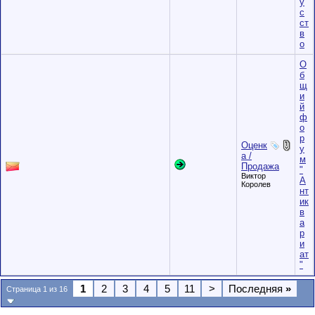
у
с
ст
в
о
О
б
щ
и
й
ф
о
р
Оценк
у
а /
м
Продажа
"
Виктор
А
Королев
нт
ик
в
а
р
и
ат
"
1
2
3
4
5
11
>
Последняя
»
Страница 1 из 16