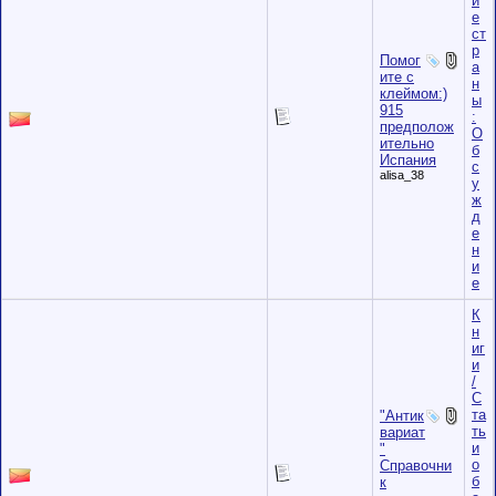
и
е
ст
р
Помог
а
ите с
н
клеймом:)
ы
915
:
предполож
О
ительно
б
Испания
с
alisa_38
у
ж
д
е
н
и
е
К
н
иг
и
/
С
та
"Антик
ть
вариат
и
"
о
Справочни
б
к