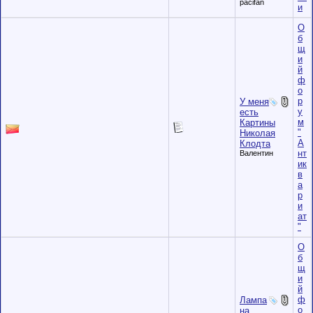
pacifan
и
О
б
щ
и
й
ф
о
р
У меня
у
есть
м
Картины
"
Николая
А
Клодта
нт
Валентин
ик
в
а
р
и
ат
"
О
б
щ
и
й
ф
Лампа
о
на