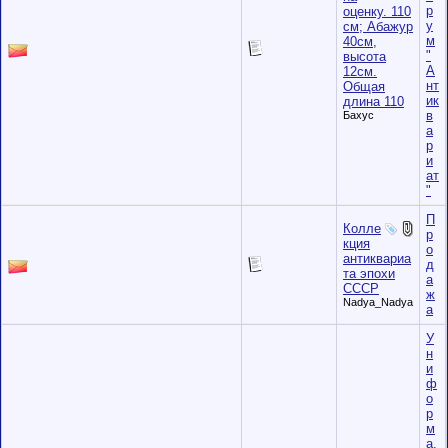
р
оценку. 110
у
см; Абажур
м
40см,
"
высота
А
12см.
нт
Общая
ик
длина 110
в
Бахус
а
р
и
ат
"
П
Колле
р
кция
о
антиквариа
д
та эпохи
а
СССР
ж
Nadya_Nadya
а
У
н
и
ф
о
р
м
а,