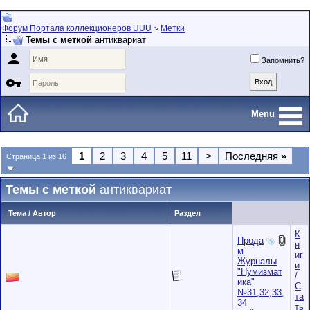
Форум Портала коллекционеров UUU
Метки
>
Темы с меткой
антиквариат

Запомнить?

Menu
1
2
3
4
5
11
>
Последняя
»
Страница 1 из 16
Темы с меткой
антиквариат
Тема / Автор
Раздел
К
Прода
н
м
иг
Журналы
и
"Нумизмат
/
ика"
С
№31,32,33,
та
34
ть