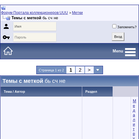
Форум Портала коллекционеров UUU
Метки
>
Темы с меткой
бь сч не

Запомнить?

Menu
1
2
>
Страница 1 из 2
Темы с меткой
бь сч не
Тема / Автор
Раздел
М
е
д
а
л
и
т
р
у