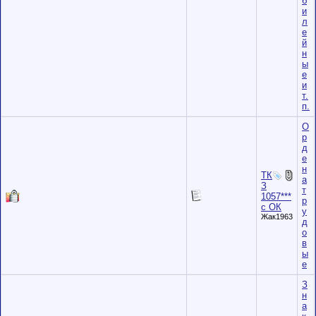
б
и
л
е
й
н
ы
е
и
т.
п.
О
р
д
е
н
ТК
а
З
т
1057***
р
с ОК
у
Жак1963
д
о
в
ы
е
З
н
а