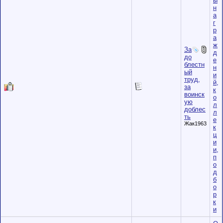
ы
н
а
г
р
а
ж
За
д
до
е
блестн
н
ый
и
труд,
й,
за
к
воинск
о
ую
л
доблес
л
ть
е
Жак1963
к
ц
и
и,
п
о
д
б
о
р
к
и