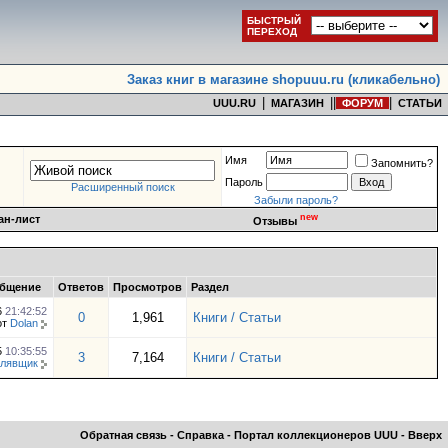
БЫСТРЫЙ
ПЕРЕХОД
Заказ книг в магазине shopuuu.ru (кликабельно)
|
|
|
|
UUU.RU
МАГАЗИН
ФОРУМ
СТАТЬИ
Имя
Запомнить?
Пароль
Расширенный поиск
Забыли пароль?
new
ан-лист
Отзывы
общение
Ответов
Просмотров
Раздел
6
21:42:52
0
1,961
Книги / Статьи
от
Dolan
5
10:35:55
3
7,164
Книги / Статьи
лявщик
Обратная связь
-
Справка
-
Портал коллекционеров UUU
-
Вверх