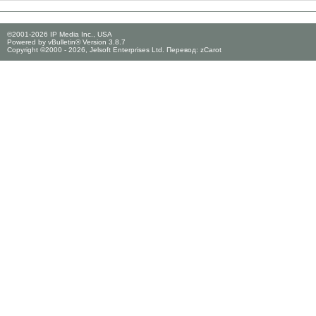
©2001-2026 IP Media Inc., USA
Powered by vBulletin® Version 3.8.7
Copyright ©2000 - 2026, Jelsoft Enterprises Ltd. Перевод:
zCarot