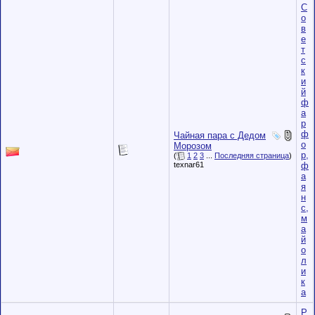
С
о
в
е
т
с
к
и
й
ф
а
р
ф
Чайная пара с Дедом
о
Морозом
р,
(
1
2
3
...
Последняя страница
)
ф
texnar61
а
я
н
с,
м
а
й
о
л
и
к
а
Р