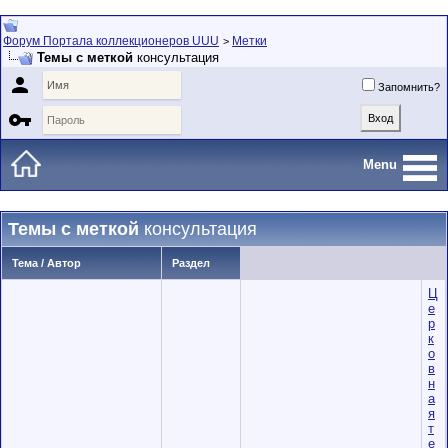
Форум Портала коллекционеров UUU
Метки
>
Темы с меткой
консультация

Запомнить?

Menu
Темы с меткой
консультация
Тема / Автор
Раздел
Ц
е
р
к
о
в
н
а
я
т
е