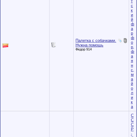
т
с
к
и
й
ф
а
р
ф
Палетка с собачками.
о
Нужна помощь
р,
Федор 914
ф
а
я
н
с,
м
а
й
о
л
и
к
а
С
С
С
Р
-