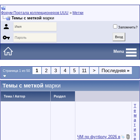
Форум Портала коллекционеров UUU
Метки
>
Темы с меткой
марки

Запомнить?

Menu
1
2
3
4
5
11
>
Последняя
»
Страница 1 из 50
Темы с меткой
марки
Тема / Автор
Раздел
Т
е
м
а
т
и
ч
ЧМ по футболу 2026 в
е