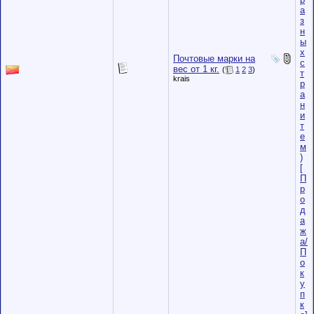
а
з
н
ы
х
Почтовые марки на
с
вес от 1 кг.
(
1
2
3
)
т
krais
р
а
н
и
т
е
м
)
[
П
р
о
д
а
ж
а/
П
о
к
у
п
к