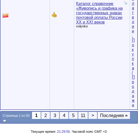
л
Каталог справочник
а
«Живопись и графика на
т
государственных знаках
е
почтовой оплаты России
л
ХХ и ХХI веков
и
volynko
и
:
П
о
к
у
п
к
а
/
П
р
о
д
а
ж
а
1
2
3
4
5
11
>
Последняя
»
Страница 1 из 50
Текущее время:
21:29:55
. Часовой пояс GMT +3.