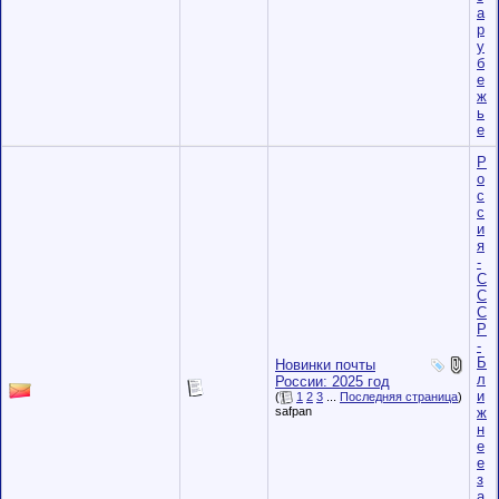
а
р
у
б
е
ж
ь
е
Р
о
с
с
и
я
-
С
С
С
Р
-
Б
Новинки почты
л
России: 2025 год
и
(
1
2
3
...
Последняя страница
)
ж
safpan
н
е
е
з
а