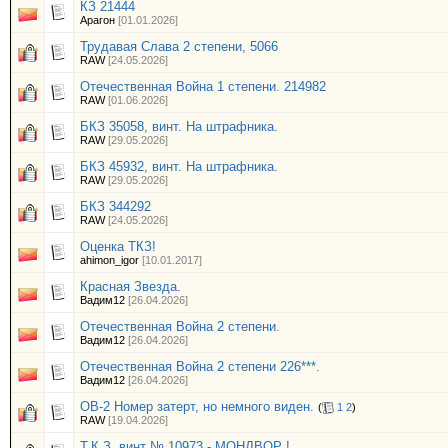
КЗ 21444
Арагон
[01.01.2026]
Трудавая Слава 2 степени, 5066
RAW
[24.05.2026]
Отечественная Война 1 степени. 214982
RAW
[01.06.2026]
БКЗ 35058, винт. На штрафника.
RAW
[29.05.2026]
БКЗ 45932, винт. На штрафника.
RAW
[29.05.2026]
БКЗ 344292
RAW
[24.05.2026]
Оценка ТКЗ!
ahimon_igor
[10.01.2017]
Красная Звезда.
Вадим12
[26.04.2026]
Отечественная Война 2 степени.
Вадим12
[26.04.2026]
Отечественная Война 2 степени 226***.
Вадим12
[26.04.2026]
ОВ-2 Номер затерт, но немного виден.
(
1
2
)
RAW
[19.04.2026]
Т.К.З. винт № 10973 - МОНДВОР !