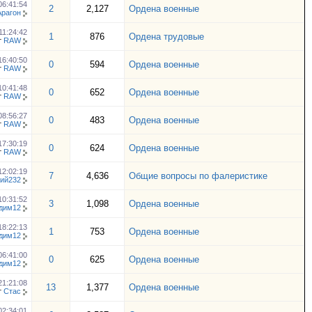
06:41:54
2
2,127
Ордена военные
Арагон
11:24:42
1
876
Ордена трудовые
т
RAW
16:40:50
0
594
Ордена военные
т
RAW
10:41:48
0
652
Ордена военные
т
RAW
08:56:27
0
483
Ордена военные
т
RAW
17:30:19
0
624
Ордена военные
т
RAW
12:02:19
7
4,636
Общие вопросы по фалеристике
ий232
10:31:52
3
1,098
Ордена военные
дим12
18:22:13
1
753
Ордена военные
дим12
06:41:00
0
625
Ордена военные
дим12
21:21:08
13
1,377
Ордена военные
т
Стас
02:34:01