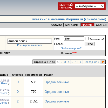
БЫСТРЫЙ
ПЕРЕХОД
Заказ книг в магазине shopuuu.ru (кликабельно)
|
|
|
|
UUU.RU
МАГАЗИН
ФОРУМ
СТАТЬИ
Имя
Запомнить?
Пароль
Расширенный поиск
Забыли пароль?
new
ан-лист
Отзывы
Страница 1 из 50
1
2
3
4
5
11
>
Последняя
»
щение
Ответов
Просмотров
Раздел
14:35:15
0
508
Ордена военные
т
RAW
08:27:54
0
770
Ордена военные
esters
08:56:56
2
2,551
Ордена военные
 Jones