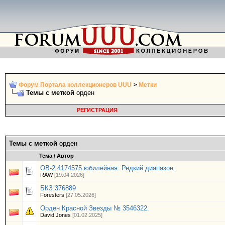
Форум Портала коллекционеров UUU
>
Метки
Темы с меткой
орден
РЕГИСТРАЦИЯ
Темы с меткой
орден
Тема / Автор
ОВ-2 4174575 юбилейная. Редкий диапазон.
RAW
[19.04.2026]
БКЗ 376889
Foresters
[27.05.2026]
Орден Красной Звезды № 3546322.
David Jones
[01.02.2025]