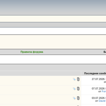
Правила форума
Б
Последнее сооб
27.07.2026
о
07.07.2026
от
For
03.07.2026
от
David