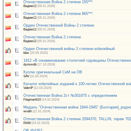
Отечественная Война 2 степени 155***.
Вадим12
[05.01.2026]
Отечественная Война 2 степени 865***.
Вадим12
[05.01.2026]
Орден Отечественной Войны 2 степени.
Вадим12
[05.01.2026]
Отечественная Война 2 степени.
Вадим12
[05.01.2026]
Орден Отечественной войны 2 степени юбилейный
ldac
[20.09.2025]
1912 «В ознаменование столетней годовщины Отечественно
dymovdb
[17.10.2024]
Куплю оригинальный СиМ на ОВ
SAV
[11.05.2024]
Каталог юбилейных изданий к 100-летию Отечественной во
ValeriP
[12.03.2024]
Отечественная Война 2ст №301875 с определением
Flagman610
[14.02.2024]
Медаль "Отечественная война 1944-1945" (Болгария)_родно
wraith
[21.01.2024]
Отечественная Война 2 степени 2094370, TALLIN, тираж 702
RAW
[24.02.2023]
ОВ 454357