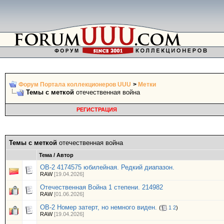
Форум Портала коллекционеров UUU
>
Метки
Темы с меткой
отечественная война
РЕГИСТРАЦИЯ
Темы с меткой
отечественная война
Тема / Автор
ОВ-2 4174575 юбилейная. Редкий диапазон.
RAW
[19.04.2026]
Отечественная Война 1 степени. 214982
RAW
[01.06.2026]
ОВ-2 Номер затерт, но немного виден.
(
1
2
)
RAW
[19.04.2026]