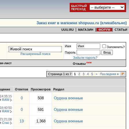
БЫСТРЫЙ
ПЕРЕХОД
Заказ книг в магазине shopuuu.ru (кликабельно)
|
|
|
|
UUU.RU
МАГАЗИН
ФОРУМ
СТАТЬИ
Имя
Запомнить?
Пароль
Расширенный поиск
Забыли пароль?
new
ан-лист
Отзывы
Страница 1 из 7
1
2
3
4
5
>
Последняя
»
бщение
Ответов
Просмотров
Раздел
14:35:15
0
508
Ордена военные
т
RAW
16:40:50
0
591
Ордена военные
т
RAW
21:21:08
13
1,368
Ордена военные
т
Стас