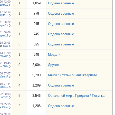
20:42:00
1
1,059
Ордена военные
дим12
17:42:13
1
779
Ордена военные
дим12
11:36:22
1
915
Ордена военные
дим12
11:36:06
1
745
Ордена военные
дим12
18:08:03
3
825
Ордена военные
от
ldac
13:41:09
1
948
Медали
movdb
21:13:49
0
2,004
Другое
от
SAV
06:57:07
1
5,790
Книги / Статьи об антиквариате
ValeriP
10:07:44
4
1,209
Ордена военные
man610
22:00:03
5
3,546
Остальной мир : Продажа / Покупка
т
wraith
09:05:55
2
1,208
Ордена военные
т
RAW
09:05:13