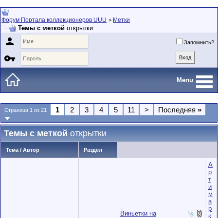
Форум Портала коллекционеров UUU
Метки
>
Темы с меткой
открытки

Запомнить?

Menu
1
2
3
4
5
11
>
Последняя
»
Страница 1 из 21
Темы с меткой
открытки
Тема / Автор
Раздел
А
р
т
и
м
а
р
Виньетки на
к