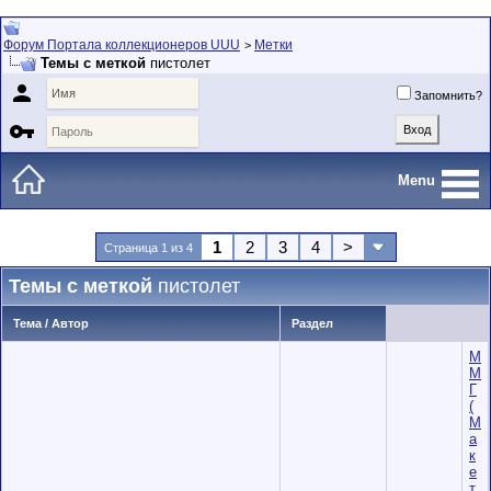
Форум Портала коллекционеров UUU
Метки
>
Темы с меткой
пистолет

Запомнить?

Menu
1
2
3
4
>
Страница 1 из 4
Темы с меткой
пистолет
Тема / Автор
Раздел
М
М
Г
(
М
а
к
е
т