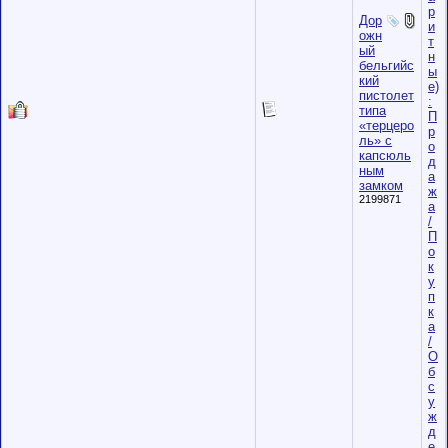
р
Дор
и
ожн
т
ый
н
бельгийс
ы
кий
е)
пистолет
:
типа
П
«терцеро
р
ль» с
о
капсюль
д
ным
а
замком
ж
2199871
а
/
П
о
к
у
п
к
а
/
О
б
с
у
ж
д
е