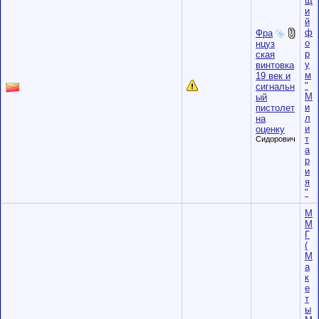
щ
и
й
ф
Фра
о
нцуз
р
ская
у
винтовка
м
19 век и
"
сигнальн
М
ый
и
пистолет
л
на
и
оценку
т
Сидорович
а
р
и
я
"
М
М
Г
(
М
а
к
е
т
ы