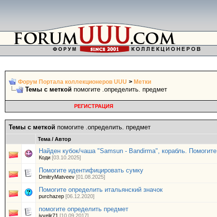
Форум Портала коллекционеров UUU
>
Метки
Темы с меткой
помогите .определить. предмет
РЕГИСТРАЦИЯ
Темы с меткой
помогите .определить. предмет
Тема / Автор
Найден кубок/чаша "Samsun - Bandirma", корабль. Помогит
Коди
[03.10.2025]
Помогите идентифицировать сумку
DmitryMatveev
[01.08.2025]
Помогите определить итальянский значок
purchazep
[06.12.2020]
помогите определить предмет
iyvelir71
[10.09.2017]