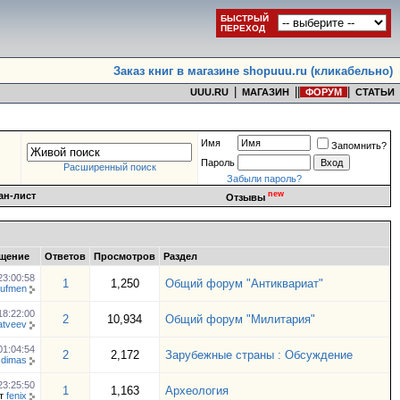
БЫСТРЫЙ
ПЕРЕХОД
Заказ книг в магазине shopuuu.ru (кликабельно)
|
|
|
|
UUU.RU
МАГАЗИН
ФОРУМ
СТАТЬИ
Имя
Запомнить?
Пароль
Расширенный поиск
Забыли пароль?
new
ан-лист
Отзывы
щение
Ответов
Просмотров
Раздел
23:00:58
1
1,250
Общий форум "Антиквариат"
ufmen
18:22:00
2
10,934
Общий форум "Милитария"
atveev
01:04:54
2
2,172
Зарубежные страны : Обсуждение
r dimas
23:25:50
1
1,163
Археология
т
fenix