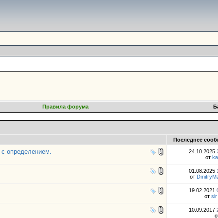
Правила форума
Б
Последнее сооб
е с определением.
24.10.2025
от
ka
01.08.2025
от
DmitryM
19.02.2021
от
si
10.09.2017
о