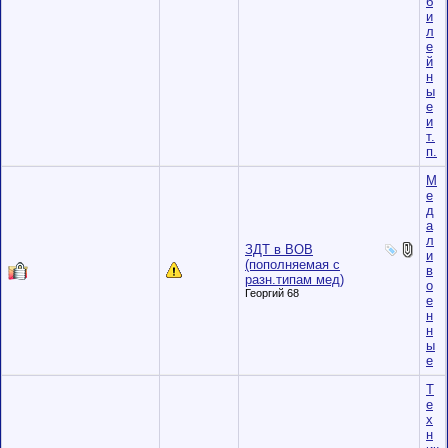
б
и
л
е
й
н
ы
е
и
т.
п.
М
е
д
а
л
ЗДТ в ВОВ
и
(пополняемая с
в
разн.типам мед)
о
Георгий 68
е
н
н
ы
е
Т
е
х
н