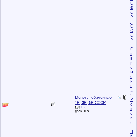
С
Ф
С
Р
-
С
С
С
Р
-
С
о
в
р
е
м
е
н
н
а
я
Монеты юбилейные
Р
1₽, 3₽, 5₽ СССР
о
(
1
2
)
с
garik-10s
с
и
я
:
П
р