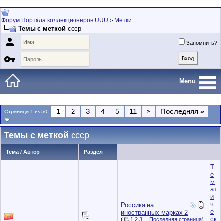
Форум Портала коллекционеров UUU
Метки
>
Темы с меткой
ссср

Запомнить?

Menu
1
2
3
4
5
11
>
Последняя
»
Страница 1 из 50
Темы с меткой
ссср
Тема / Автор
Раздел
Т
е
м
ат
и
ч
Россика на
е
иностранных марках-2
ск
(
1
2
3
...
Последняя страница
)