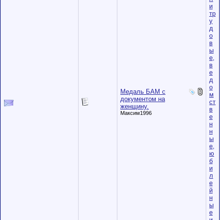
и
тр
у
д
о
в
ы
е,
в
е
д
о
Медаль БАМ с
м
документом на
ст
женщину.
в
Максим1996
е
н
н
ы
е,
ю
б
и
л
е
й
н
ы
е
и