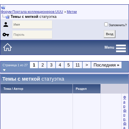
Форум Портала коллекционеров UUU
Метки
>
Темы с меткой
статуэтка

Запомнить?

Menu
1
2
3
4
5
11
>
Последняя
»
Страница 1 из 27
Темы с меткой
статуэтка
Тема / Автор
Раздел
Ф
а
р
ф
о
р,
ф
а