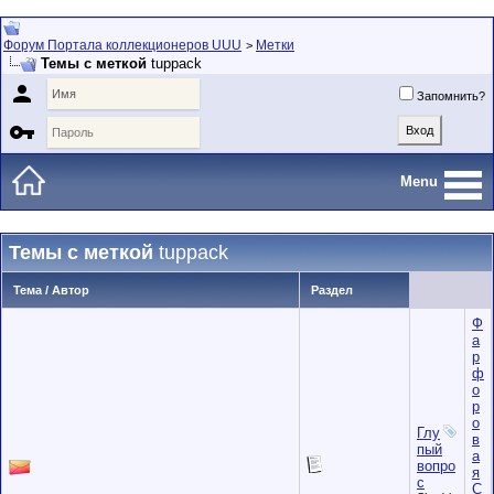
Форум Портала коллекционеров UUU
Метки
>
Темы с меткой
tuppack

Запомнить?

Menu
Темы с меткой
tuppack
Тема / Автор
Раздел
Ф
а
р
ф
о
р
о
Глу
в
пый
а
вопро
я
с
С