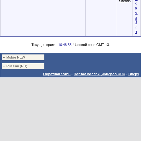
Shedrin
к
а
м
е
й
к
а
Текущее время:
10:48:55
. Часовой пояс GMT +3.
Обратная связь
-
Портал коллекционеров UUU
-
Вверх