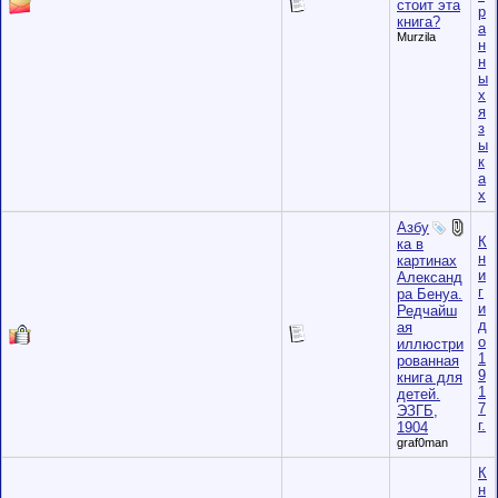
стоит эта
р
книга?
а
Murzila
н
н
ы
х
я
з
ы
к
а
х
Азбу
К
ка в
н
картинах
и
Александ
г
ра Бенуа.
и
Редчайш
д
ая
о
иллюстри
1
рованная
9
книга для
1
детей.
7
ЭЗГБ,
г.
1904
graf0man
К
н