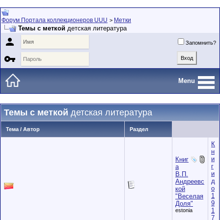
Форум Портала коллекционеров UUU
Метки
>
Темы с меткой
детская литература

Запомнить?

Menu
Темы с меткой
детская литература
Тема / Автор
Раздел
К
н
и
Книг
г
а
и
В.П.
д
Андреевс
о
кой
1
"Веселая
9
Доля"
1
estonia
7