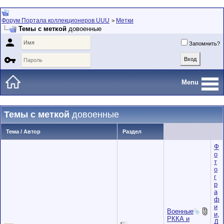
Форум Портала коллекционеров UUU
Метки
>
Темы с меткой
довоенные

Запомнить?

Menu
Темы с меткой
довоенные
Тема / Автор
Раздел
Ф
о
т
о
г
р
а
ф
и
Военные
и,
РККА и
Д