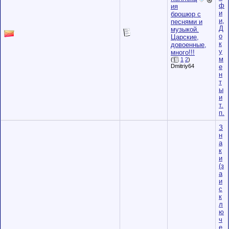
ф
ия
и
брошюр с
и,
песнями и
Д
музыкой.
о
Царские,
к
довоенные,
у
много!!!
м
(
1
2
)
е
Dmitriy64
н
т
ы
и
т.
п.
З
н
а
к
и
(з
а
и
с
к
л
ю
ч
е