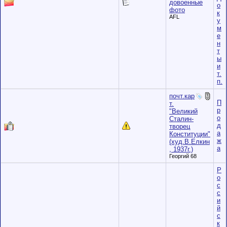
довоенные
о
фото
к
AFL
у
м
е
н
т
ы
и
т.
п.
почт.кар
П
т.
р
"Великий
о
Сталин-
д
творец
а
Конституции"
ж
(худ.В.Елкин
а
, 1937г.)
Георгий 68
Р
о
с
с
и
й
c
к